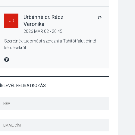
Mordái folk-rock
koncert lesz a
pilismaróti Duna-
Urbánné dr. Rácz
VÁLASZ
UD
parton
Veronika
2026 MÁR 02 - 20:45
KULTÚRA
2026 AUG 05
Szeretnék tudomást szerezni a Tahitótfalut érintő
kérdésekről
Különleges nyári
élményt kínálnak a
MIRE MONDTA
szabadtéri előadások
a Skanzenben
ÍRLEVÉL FELIRATKOZÁS
KÖZÉLET
2026 AUG 05
Szeptembertől
emelkednek a
parkolási díjak
Szentendrén
KÖZÉLET
2026 AUG 05