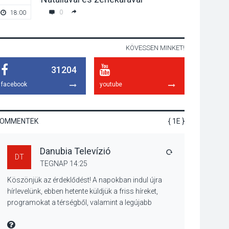
miért van rá
0
18:00
-
szükségünk? –
Beszélgetés a Kacsakő
Irodalmi Színpadon
KÖVESSEN MINKET!
KULTÚRA
2026 AUG 06
31204
Különleges csillagles
lesz Tahitótfaluban a
facebook
youtube
Bodor Majorban
KOMMENTEK
{ 1E }
KULTÚRA
2026 AUG 06
Danubia Televízió
Színek, közösség és
VÁLASZ
DT
hagyomány – kiállítás
TEGNAP 14:25
nyitotta meg az idei
Köszönjük az érdeklődést! A napokban indul újra
Irány Surány Fesztivált
hírlevelünk, ebben hetente küldjük a friss híreket,
programokat a térségből, valamint a legújabb
műsoraink, közvetítéseink listáját, linkjeit.
KULTÚRA
2026 AUG 05
Üdvözlettel: a Danubia Televízió csapata
MIRE MONDTA