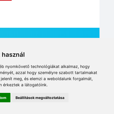
t használ
HÍR BEKÜLDÉSE
gyéb nyomkövető technológiákat alkalmaz, hogy
lményét, azzal hogy személyre szabott tartalmakat
 jelenít meg, és elemzi a weboldalunk forgalmát,
 érkeztek a látogatóink.
ítom
Beállítások megváltoztatása
DESIGN: NEOPLANE, WEB:
MOVAT