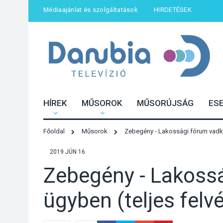
Médiaajánlat és szolgáltatások
HIRDETÉSEK
HÍREK
MŰSOROK
MŰSORÚJSÁG
ES
Főoldal
Műsorok
Zebegény - Lakossági fórum vadkár
2019 JÚN 16
Zebegény - Lakossá
ügyben (teljes felvé