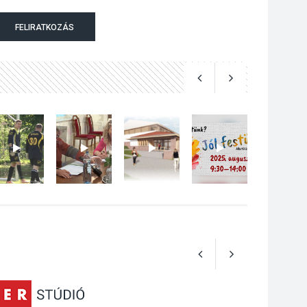
Nőtt a fontosabb nyári
FELIRATKOZÁS
gyümölcsök
termésmennyisége