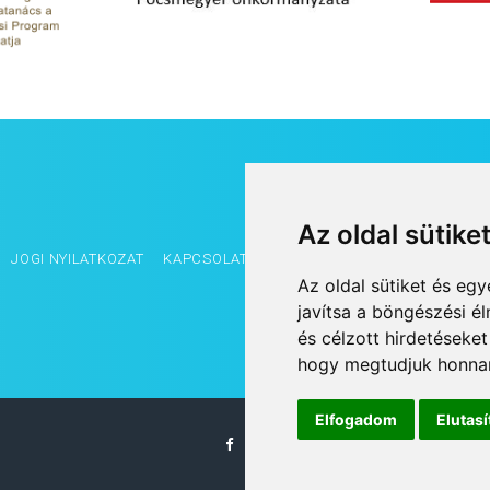
Az oldal sütike
JOGI NYILATKOZAT
KAPCSOLAT
OLDALTÉRKÉP
IMPRESSZUM
Az oldal sütiket és e
javítsa a böngészési é
és célzott hirdetéseket
hogy megtudjuk honnan
Elfogadom
Elutas