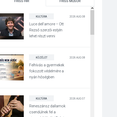
FRISS HÍR
FRISS MŰSOR
KULTÚRA
2026 AUG 08
Luce dell’amore – Ott
Rezső szerzői estjén
lehet részt venni
Visegrádon
KÖZÉLET
2026 AUG 08
Felhívás a gyermekek
fokozott védelmére a
nyári hőségben
KULTÚRA
2026 AUG 07
Reneszánsz dallamok
csendülnek fel a