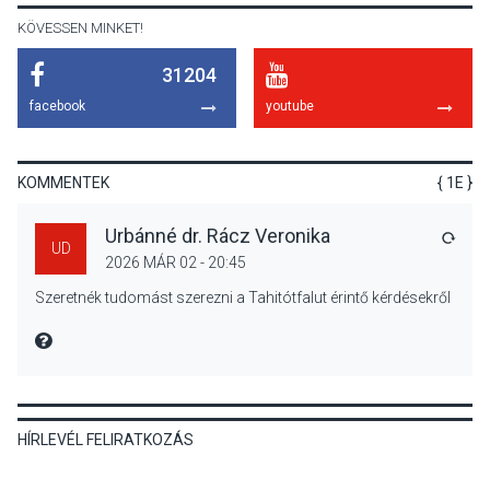
KÖVESSEN MINKET!
31204
KÖZÉLET
2026 AUG 05
facebook
youtube
Nőtt a fontosabb nyári
gyümölcsök
termésmennyisége
KOMMENTEK
{ 1E }
Urbánné dr. Rácz Veronika
VÁLA
UD
2026 MÁR 02 - 20:45
KULTÚRA
2026 AUG 04
Szeretnék tudomást szerezni a Tahitótfalut érintő kérdésekről
Bogdányban programokkal
teli búcsúhétvége lesz
MIRE MONDTA
HÍRLEVÉL FELIRATKOZÁS
KÖZÉLET
2026 AUG 04