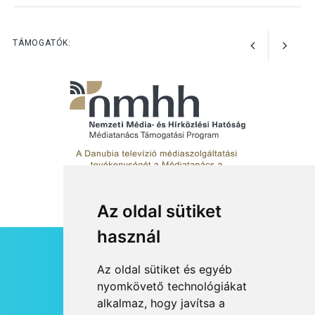
KULTÚRA
2026 AUG 03
Art Week: egy hét a
TÁMOGATÓK:
művészetek jegyében
Esztergomban
Az oldal sütiket
használ
HÍRLEVÉL
Az oldal sütiket és egyéb
RSS
nyomkövető technológiákat
alkalmaz, hogy javítsa a
JOGI NYILATKOZAT