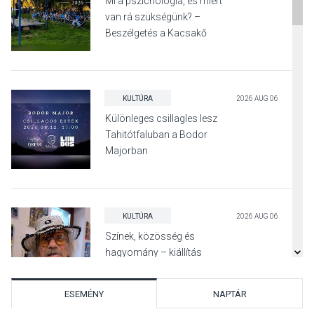
Mi a pszichológia, és miért
van rá szükségünk? –
Beszélgetés a Kacsakő
Irodalmi Színpadon
KULTÚRA
2026 AUG 06
Különleges csillagles lesz
Tahitótfaluban a Bodor
Majorban
KULTÚRA
2026 AUG 06
Színek, közösség és
hagyomány – kiállítás
nyitotta meg az idei Irány
Surány Fesztivált
ESEMÉNY
NAPTÁR