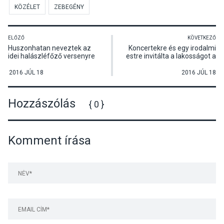
KÖZÉLET
ZEBEGÉNY
ELŐZŐ
KÖVETKEZŐ
Huszonhatan neveztek az
Koncertekre és egy irodalmi
idei halászléfőző versenyre
estre invitálta a lakosságot a
Tahitótfaluban
Vox Insulae Sziget Hangja
Egyesület júliusban
2016 JÚL 18
2016 JÚL 18
Hozzászólás
{ 0 }
Komment írása