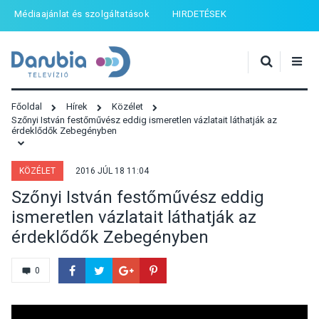
Médiaajánlat és szolgáltatások
HIRDETÉSEK
Főoldal
Hírek
Közélet
Szőnyi István festőművész eddig ismeretlen vázlatait láthatják az
érdeklődők Zebegényben
KÖZÉLET
2016 JÚL 18 11:04
Szőnyi István festőművész eddig
ismeretlen vázlatait láthatják az
érdeklődők Zebegényben
0