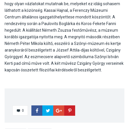
hogy olyan vázlatokat mutatnak be, melyeket ez idáig sohasem
láthatott a közönség. Kassai Hajnal, a Ferenczy Múzeumi
Centrum általános igazgatóhelyettese mondott köszöntőt. A
rendezvény során a Paulovits Boglárka és Koros-Fekete Fanni
hegedült. A kiállítást Németh Zsuzsa festőművész, a múzeum
korábbi igazgatója nyitotta meg. A megnyitó második részében
Németh Péter Mikola költő, esszéíró a Szőnyi-múzeum és kertje
aranykoráról beszélgetett a József Attila-díjas költővel, Czigány
Györggyel. Az eszmecsere alapvető szimbóluma Szőnyi István
Kerti pad című műve volt. A két művész Czigány György verseinek
kapcsán összetett filozófiai kérdésekről beszélgetett.
0