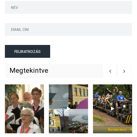
Jótékonysági
tanszergyűjtés lesz
Szigetmonostoron
KÖZÉLET
2026 AUG 04
Megújulnak Szentendre
FELIRATKOZÁS
játszóterei
Megtekintve
TERMÉSZETI KÖRNYEZET
2026 AUG 04
Kánikulában még
veszélyesebbek a
kullancsok