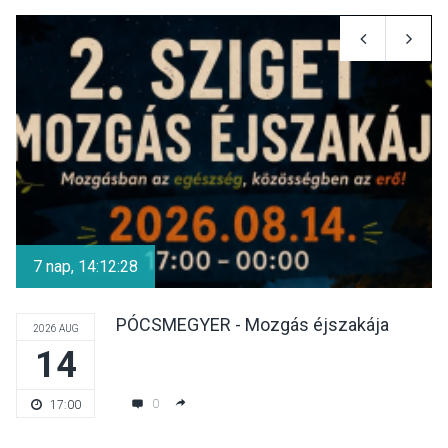
KULTÚRA
2026 AUG 05
Mordái folk-rock koncert
lesz a pilismaróti Duna-
parton
KULTÚRA
2026 AUG 05
Különleges nyári élményt
kínálnak a szabadtéri
7 nap, 14:12:27
előadások a Skanzenben
PÓCSMEGYER - Mozgás éjszakája
2026 AUG
14
KÖZÉLET
2026 AUG 05
Szeptembertől emelkednek
0
17:00
a parkolási díjak
Szentendrén