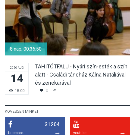
KÖZÉLET
2026 AUG 05
Szeptembertől emelkednek
a parkolási díjak
8 nap, 00:36:50
Szentendrén
TAHITÓTFALU - Nyári szín-esték a szín
2026 AUG
alatt - Családi táncház Kálna Natáliával
14
KÖZÉLET
2026 AUG 05
és zenekarával
Nőtt a fontosabb nyári
0
18:00
gyümölcsök
termésmennyisége
KÖVESSEN MINKET!
31204
KULTÚRA
2026 AUG 04
facebook
youtube