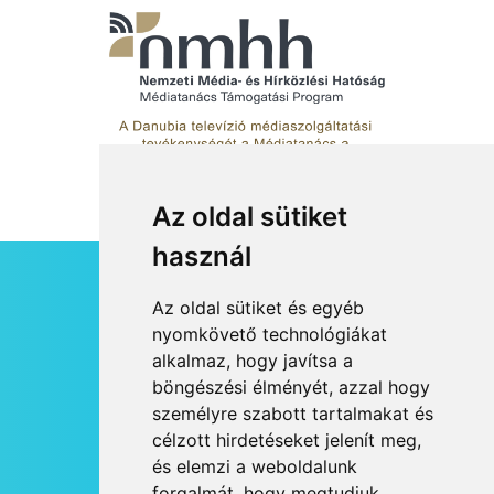
foglalkozások Szentendrén
Az oldal sütiket
használ
HÍRLEVÉL
Az oldal sütiket és egyéb
RSS
nyomkövető technológiákat
alkalmaz, hogy javítsa a
JOGI NYILATKOZAT
böngészési élményét, azzal hogy
KAPCSOLAT
személyre szabott tartalmakat és
OLDALTÉRKÉP
célzott hirdetéseket jelenít meg,
IMPRESSZUM
és elemzi a weboldalunk
HÍR BEKÜLDÉSE
forgalmát, hogy megtudjuk