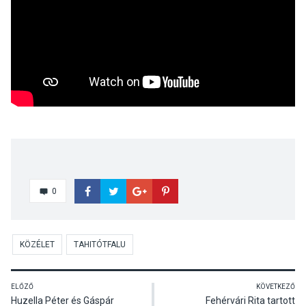
0
KÖZÉLET
TAHITÓTFALU
ELŐZŐ
KÖVETKEZŐ
Huzella Péter és Gáspár
Fehérvári Rita tartott