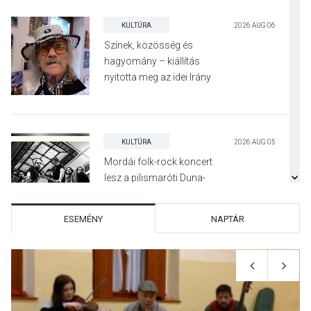
KULTÚRA
2026 AUG 06
Színek, közösség és
hagyomány – kiállítás
nyitotta meg az idei Irány
Surány Fesztivált
KULTÚRA
2026 AUG 05
Mordái folk-rock koncert
lesz a pilismaróti Duna-
parton
ESEMÉNY
NAPTÁR
KULTÚRA
2026 AUG 05
Különleges nyári élményt
kínálnak a szabadtéri
előadások a Skanzenben