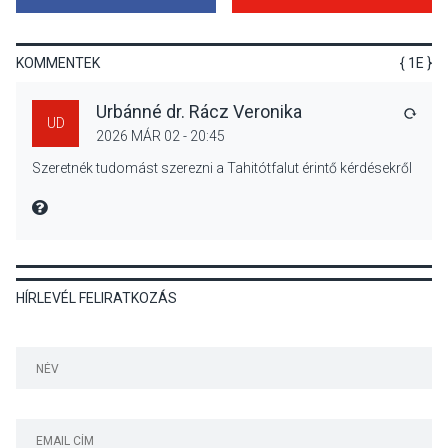
Bogdányban programokkal
teli búcsúhétvége lesz
KOMMENTEK
{ 1E }
Urbánné dr. Rácz Veronika
VÁLA
UD
2026 MÁR 02 - 20:45
KÖZÉLET
2026 AUG 04
Szeretnék tudomást szerezni a Tahitótfalut érintő kérdésekről
Jótékonysági
tanszergyűjtés lesz
MIRE MONDTA
Szigetmonostoron
HÍRLEVÉL FELIRATKOZÁS
KÖZÉLET
2026 AUG 04
Megújulnak Szentendre
játszóterei