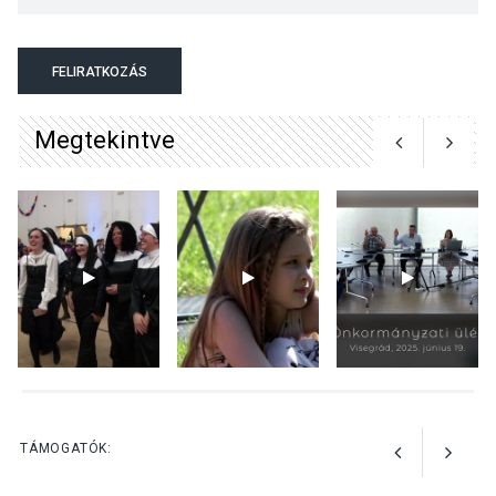
TERMÉSZETI KÖRNYEZET
2026 AUG 04
Kánikulában még
FELIRATKOZÁS
veszélyesebbek a
kullancsok
Megtekintve
KULTÚRA
2026 AUG 03
Art Week: egy hét a
művészetek jegyében
Esztergomban
KULTÚRA
2026 AUG 03
A kimondatlan üzenetek
TÁMOGATÓK:
nyomában – Ingyenes
metakommunikációs