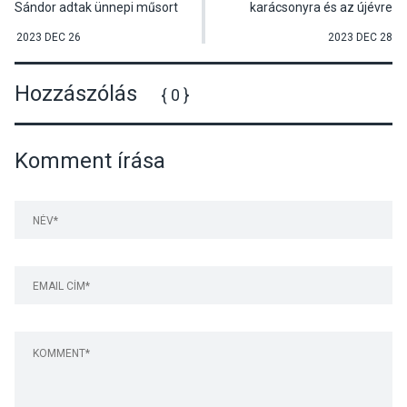
Sándor adtak ünnepi műsort
karácsonyra és az újévre
Pócsmegyeren a Mindenki
hangoló meditációt
karácsonyán
Dunabogdányban
2023 DEC 26
2023 DEC 28
Hozzászólás
{ 0 }
Komment írása