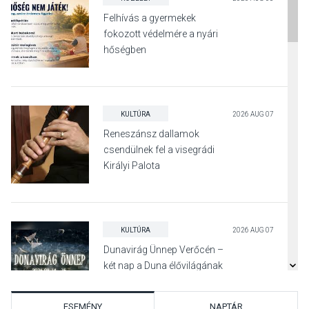
Felhívás a gyermekek
fokozott védelmére a nyári
hőségben
KULTÚRA
2026 AUG 07
Reneszánsz dallamok
csendülnek fel a visegrádi
Királyi Palota
díszudvarában
KULTÚRA
2026 AUG 07
Dunavirág Ünnep Verőcén –
két nap a Duna élővilágának
jegyében
ESEMÉNY
NAPTÁR