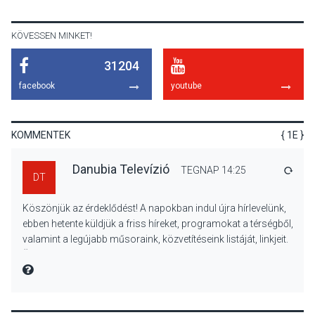
Majorban
KÖVESSEN MINKET!
31204
KULTÚRA
2026 AUG 06
facebook
youtube
Színek, közösség és
hagyomány – kiállítás
nyitotta meg az idei Irány
KOMMENTEK
{ 1E }
Surány Fesztivált
Danubia Televízió
TEGNAP 14:25
VÁLA
DT
KULTÚRA
2026 AUG 05
Köszönjük az érdeklődést! A napokban indul újra hírlevelünk,
Mordái folk-rock koncert
ebben hetente küldjük a friss híreket, programokat a térségből,
lesz a pilismaróti Duna-
valamint a legújabb műsoraink, közvetítéseink listáját, linkjeit.
parton
Üdvözlettel: a Danubia Televízió csapata
MIRE MONDTA
KULTÚRA
2026 AUG 05