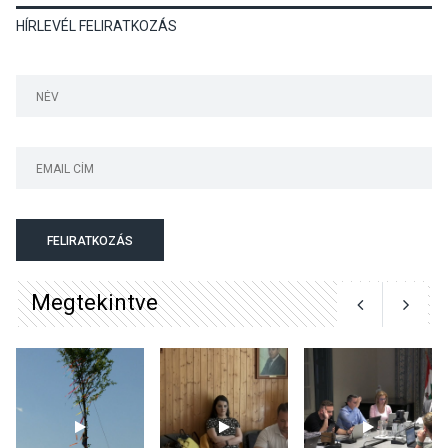
HÍRLEVÉL FELIRATKOZÁS
Különleges nyári élményt
kínálnak a szabadtéri
előadások a Skanzenben
KÖZÉLET
2026 AUG 05
Szeptembertől emelkednek
a parkolási díjak
Szentendrén
FELIRATKOZÁS
Megtekintve
KÖZÉLET
2026 AUG 05
Nőtt a fontosabb nyári
gyümölcsök
termésmennyisége