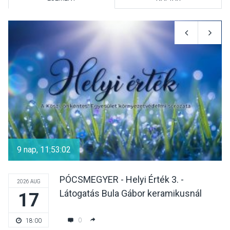
TERMÉSZETI KÖRNYEZET
2026 AUG 07
A napokban is nő a
talajközeli ózonmennyiség
KULTÚRA
2026 AUG 06
Mi a pszichológia, és miért
van rá szükségünk? –
9 nap, 11:53:02
Beszélgetés a Kacsakő
Irodalmi Színpadon
PÓCSMEGYER - Helyi Érték 3. -
2026 AUG
Látogatás Bula Gábor keramikusnál
17
KULTÚRA
2026 AUG 06
Különleges csillagles lesz
0
18:00
Tahitótfaluban a Bodor