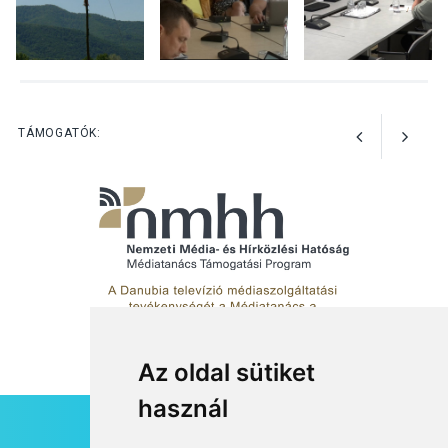
KULTÚRA
2026 AUG 04
Bogdányban programokkal
teli búcsúhétvége lesz
TÁMOGATÓK:
Az oldal sütiket
használ
HÍRLEVÉL