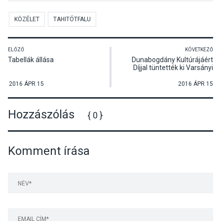
KÖZÉLET
TAHITÓTFALU
ELŐZŐ
KÖVETKEZŐ
Tabellák állása
Dunabogdány Kultúrájáért
Díjjal tüntették ki Varsányi
Violát a Felvidékről
betelepített magyarokról való
2016 ÁPR 15
2016 ÁPR 15
megemlékezésen
Hozzászólás
{ 0 }
Komment írása