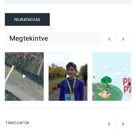
KÖZÉLET
2026 AUG 04
Megújulnak Szentendre
FELIRATKOZÁS
játszóterei
Megtekintve
TERMÉSZETI KÖRNYEZET
2026 AUG 04
Kánikulában még
veszélyesebbek a
kullancsok
KULTÚRA
2026 AUG 03
Art Week: egy hét a
TÁMOGATÓK:
művészetek jegyében
Esztergomban