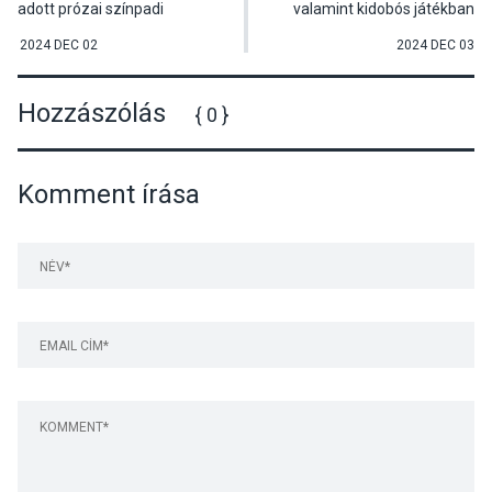
adott prózai színpadi
valamint kidobós játékban
előadást Rékasi Károly
méretették meg magukat a
színművész Pócsmegyeren
régió iskolái Visegrádon
2024 DEC 02
2024 DEC 03
Hozzászólás
{ 0 }
Komment írása