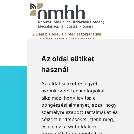
Az oldal sütiket
használ
HÍRLEVÉL
Az oldal sütiket és egyéb
RSS
nyomkövető technológiákat
alkalmaz, hogy javítsa a
JOGI NYILATKOZAT
böngészési élményét, azzal hogy
KAPCSOLAT
személyre szabott tartalmakat és
OLDALTÉRKÉP
célzott hirdetéseket jelenít meg,
IMPRESSZUM
és elemzi a weboldalunk
HÍR BEKÜLDÉSE
forgalmát, hogy megtudjuk