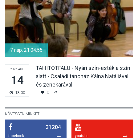
KULTÚRA
2026 AUG 05
Különleges nyári élményt
kínálnak a szabadtéri
7 nap, 21:04:54
előadások a Skanzenben
TAHITÓTFALU - Nyári szín-esték a szín
2026 AUG
alatt - Családi táncház Kálna Natáliával
14
KÖZÉLET
2026 AUG 05
és zenekarával
Szeptembertől emelkednek
0
18:00
a parkolási díjak
Szentendrén
KÖVESSEN MINKET!
31204
KÖZÉLET
2026 AUG 05
facebook
youtube