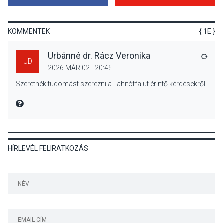
Nőtt a fontosabb nyári
gyümölcsök
termésmennyisége
KOMMENTEK
{ 1E }
Urbánné dr. Rácz Veronika
VÁLA
UD
2026 MÁR 02 - 20:45
KULTÚRA
2026 AUG 04
Szeretnék tudomást szerezni a Tahitótfalut érintő kérdésekről
Bogdányban programokkal
teli búcsúhétvége lesz
MIRE MONDTA
HÍRLEVÉL FELIRATKOZÁS
KÖZÉLET
2026 AUG 04
Jótékonysági
tanszergyűjtés lesz
Szigetmonostoron