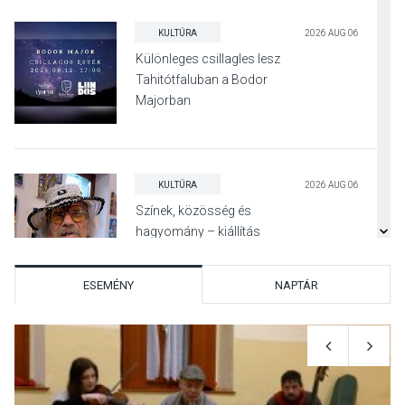
KULTÚRA
2026 AUG 06
Különleges csillagles lesz
Tahitótfaluban a Bodor
Majorban
KULTÚRA
2026 AUG 06
Színek, közösség és
hagyomány – kiállítás
nyitotta meg az idei Irány
Surány Fesztivált
ESEMÉNY
NAPTÁR
KULTÚRA
2026 AUG 05
Mordái folk-rock koncert
lesz a pilismaróti Duna-
parton