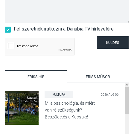
Fel szeretnék iratkozni a Danubia TV hírlevelére
KÜLDÉS
FRISS HÍR
FRISS MŰSOR
KULTÚRA
2026 AUG 06
Mi a pszichológia, és miért
van rá szükségünk? –
Beszélgetés a Kacsakő
Irodalmi Színpadon