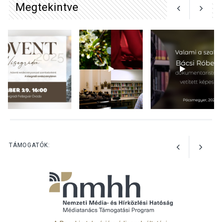
Megtekintve
TERMÉSZETI KÖRNYEZET
2026 AUG 04
Kánikulában még
veszélyesebbek a
kullancsok
KULTÚRA
2026 AUG 03
Art Week: egy hét a
TÁMOGATÓK:
művészetek jegyében
Esztergomban