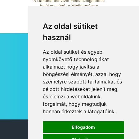
Az oldal sütiket
használ
HÍRLEVÉL
Az oldal sütiket és egyéb
RSS
nyomkövető technológiákat
alkalmaz, hogy javítsa a
JOGI NYILATKOZAT
böngészési élményét, azzal hogy
KAPCSOLAT
személyre szabott tartalmakat és
OLDALTÉRKÉP
célzott hirdetéseket jelenít meg,
IMPRESSZUM
és elemzi a weboldalunk
HÍR BEKÜLDÉSE
forgalmát, hogy megtudjuk
honnan érkeztek a látogatóink.
Elfogadom
© 2026 DANUBIA TV