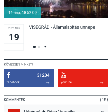
Különleges nyári élményt
kínálnak a szabadtéri
11 nap, 18:52:08
előadások a Skanzenben
VISEGRÁD - Államalapítás ünnepe
2026 AUG
19
KÖZÉLET
2026 AUG 05
Szeptembertől emelkednek
0
-
a parkolási díjak
Szentendrén
KÖVESSEN MINKET!
31204
KÖZÉLET
2026 AUG 05
facebook
youtube
Nőtt a fontosabb nyári
gyümölcsök
termésmennyisége
KOMMENTEK
{ 1E }
Urbánné dr. Rácz Veronika