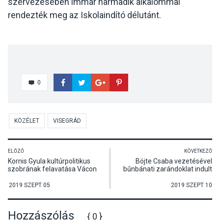
szervezésében immár harmadik alkalommal
rendezték meg az Iskolaindító délutánt.
0
KÖZÉLET
VISEGRÁD
ELŐZŐ
KÖVETKEZŐ
Kornis Gyula kultúrpolitikus
Böjte Csaba vezetésével
szobrának felavatása Vácon
bűnbánati zarándoklat indult
Visegrádra
2019 SZEPT 05
2019 SZEPT 10
Hozzászólás
{ 0 }