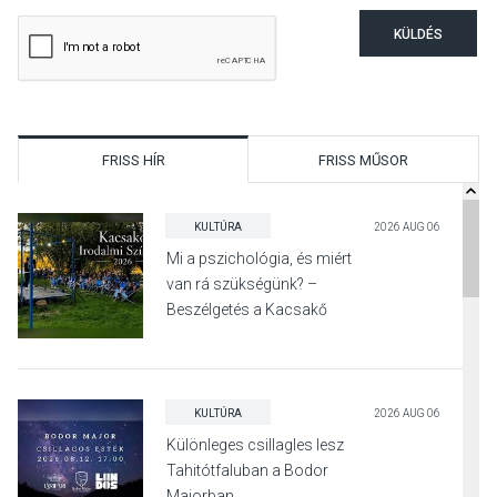
KÜLDÉS
FRISS HÍR
FRISS MŰSOR
KULTÚRA
2026 AUG 06
Mi a pszichológia, és miért
van rá szükségünk? –
Beszélgetés a Kacsakő
Irodalmi Színpadon
KULTÚRA
2026 AUG 06
Különleges csillagles lesz
Tahitótfaluban a Bodor
Majorban