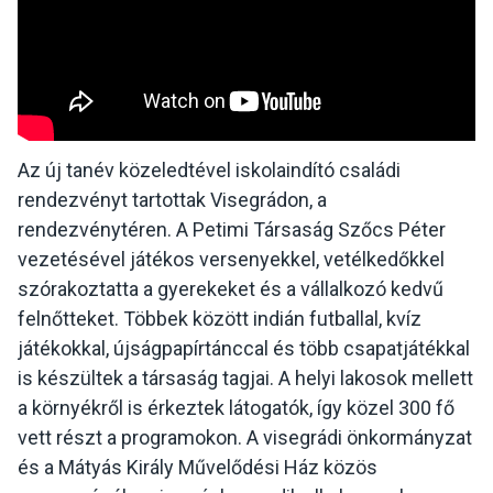
Az új tanév közeledtével iskolaindító családi
rendezvényt tartottak Visegrádon, a
rendezvénytéren. A Petimi Társaság Szőcs Péter
vezetésével játékos versenyekkel, vetélkedőkkel
szórakoztatta a gyerekeket és a vállalkozó kedvű
felnőtteket. Többek között indián futballal, kvíz
játékokkal, újságpapírtánccal és több csapatjátékkal
is készültek a társaság tagjai. A helyi lakosok mellett
a környékről is érkeztek látogatók, így közel 300 fő
vett részt a programokon. A visegrádi önkormányzat
és a Mátyás Király Művelődési Ház közös