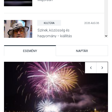
KULTÚRA
2026 AUG 06
Színek, közösség és
hagyomány – kiállítás
nyitotta meg az idei Irány
Surány Fesztivált
ESEMÉNY
NAPTÁR
KULTÚRA
2026 AUG 05
Mordái folk-rock koncert
lesz a pilismaróti Duna-
parton
KULTÚRA
2026 AUG 05