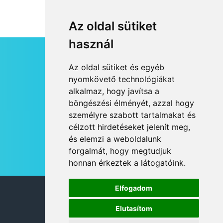
Az oldal sütiket
használ
HÍRLEVÉL
Az oldal sütiket és egyéb
RSS
nyomkövető technológiákat
alkalmaz, hogy javítsa a
JOGI NYILATKOZAT
böngészési élményét, azzal hogy
KAPCSOLAT
személyre szabott tartalmakat és
OLDALTÉRKÉP
célzott hirdetéseket jelenít meg,
IMPRESSZUM
és elemzi a weboldalunk
HÍR BEKÜLDÉSE
forgalmát, hogy megtudjuk
honnan érkeztek a látogatóink.
Elfogadom
© 2026 DANUBIA TV
Elutasítom