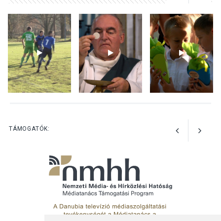
KULTÚRA
2026 AUG 03
A kimondatlan üzenetek
nyomában – Ingyenes
metakommunikációs
foglalkozások Szentendrén
KULTÚRA
2026 AUG 03
Az Ön fotója is bekerülhet a
TÁMOGATÓK:
WMO 2027-es naptárába