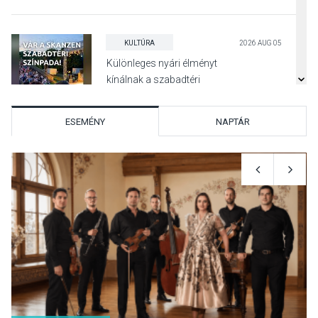
KULTÚRA
2026 AUG 05
Különleges nyári élményt
kínálnak a szabadtéri
előadások a Skanzenben
ESEMÉNY
NAPTÁR
KÖZÉLET
2026 AUG 05
Szeptembertől emelkednek
a parkolási díjak
Szentendrén
KÖZÉLET
2026 AUG 05
Nőtt a fontosabb nyári