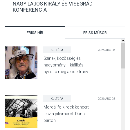
NAGY LAJOS KIRÁLY ÉS VISEGRÁD
KONFERENCIA
FRISS HÍR
FRISS MŰSOR
KULTÚRA
2026 AUG 06
Színek, közösség és
hagyomány – kiállítás
nyitotta meg az idei Irány
Surány Fesztivált
KULTÚRA
2026 AUG 05
Mordái folk-rock koncert
lesz a pilismaróti Duna-
parton