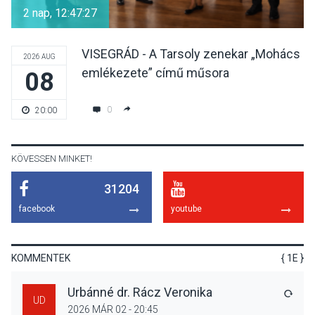
gyümölcsök
2 nap, 12:47:25
termésmennyisége
VISEGRÁD - A Tarsoly zenekar „Mohács
2026 AUG
emlékezete” című műsora
08
KULTÚRA
2026 AUG 04
Bogdányban programokkal
0
20:00
teli búcsúhétvége lesz
KÖVESSEN MINKET!
31204
KÖZÉLET
2026 AUG 04
facebook
youtube
Jótékonysági
tanszergyűjtés lesz
Szigetmonostoron
KOMMENTEK
{ 1E }
Urbánné dr. Rácz Veronika
VÁLA
UD
2026 MÁR 02 - 20:45