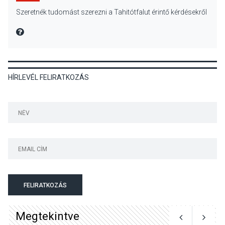
KÖZÉLET
2026 AUG 04
Szeretnék tudomást szerezni a Tahitótfalut érintő kérdésekről
Megújulnak Szentendre
játszóterei
MIRE MONDTA
HÍRLEVÉL FELIRATKOZÁS
TERMÉSZETI KÖRNYEZET
2026 AUG 04
Kánikulában még
veszélyesebbek a
kullancsok
KULTÚRA
2026 AUG 03
Art Week: egy hét a
FELIRATKOZÁS
művészetek jegyében
Esztergomban
Megtekintve