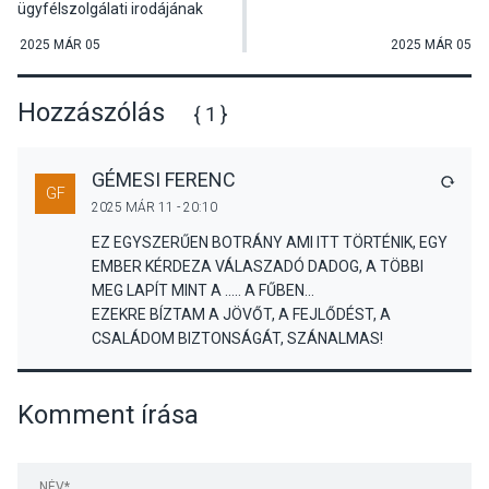
ügyfélszolgálati irodájának
átadó ünnepsége
2025 MÁR 05
2025 MÁR 05
Hozzászólás
{ 1 }
GÉMESI FERENC
VÁLA
GF
2025 MÁR 11 - 20:10
EZ EGYSZERŰEN BOTRÁNY AMI ITT TÖRTÉNIK, EGY
EMBER KÉRDEZA VÁLASZADÓ DADOG, A TÖBBI
MEG LAPÍT MINT A ..... A FŰBEN...
EZEKRE BÍZTAM A JÖVŐT, A FEJLŐDÉST, A
CSALÁDOM BIZTONSÁGÁT, SZÁNALMAS!
Komment írása