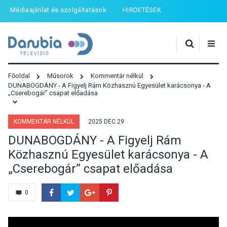
Médiaajánlat és szolgáltatások
HIRDETÉSEK
Főoldal
Műsorok
Kommentár nélkül
DUNABOGDÁNY - A Figyelj Rám Közhasznú Egyesület karácsonya - A
„Cserebogár” csapat előadása
KOMMENTÁR NÉLKÜL
2025 DEC 29
DUNABOGDÁNY - A Figyelj Rám
Közhasznú Egyesület karácsonya - A
„Cserebogár” csapat előadása
0