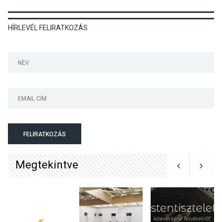
KULTÚRA
2026 AUG 06
HÍRLEVÉL FELIRATKOZÁS
Színek, közösség és
hagyomány – kiállítás
nyitotta meg az idei Irány
Surány Fesztivált
KULTÚRA
2026 AUG 05
Mordái folk-rock koncert
lesz a pilismaróti Duna-
parton
FELIRATKOZÁS
Megtekintve
KULTÚRA
2026 AUG 05
Különleges nyári élményt
kínálnak a szabadtéri
előadások a Skanzenben