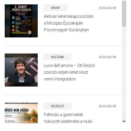
SPORT
2026 AUG 08
Aktívan lehet kikapcsolódni
a Mozgás Éjszakáján
Pócsmegyer-Surányban
KULTÚRA
2026 AUG 08
Luce dell’amore – Ott Rezső
szerzői estjén lehet részt
venni Visegrádon
KÖZÉLET
2026 AUG 08
Felhívás a gyermekek
fokozott védelmére a nyári
hőségben