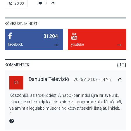
A napokban is nő a
0
20:00
talajközeli ózonmennyiség
KÖVESSEN MINKET!
31204
KULTÚRA
2026 AUG 06
facebook
youtube
Mi a pszichológia, és miért
van rá szükségünk? –
Beszélgetés a Kacsakő
KOMMENTEK
{ 1E }
Irodalmi Színpadon
Danubia Televízió
2026 AUG 07 - 14:25
VÁLA
DT
KULTÚRA
2026 AUG 06
Köszönjük az érdeklődést! A napokban indul újra hírlevelünk,
Különleges csillagles lesz
ebben hetente küldjük a friss híreket, programokat a térségből,
Tahitótfaluban a Bodor
valamint a legújabb műsoraink, közvetítéseink listáját, linkjeit.
Majorban
Üdvözlettel: a Danubia Televízió csapata
MIRE MONDTA