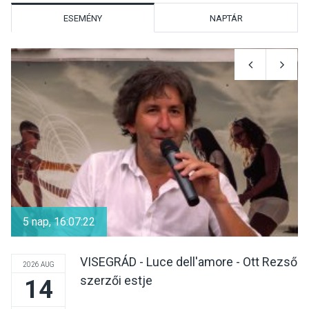
ESEMÉNY
NAPTÁR
KULTÚRA
2026 AUG 07
Reneszánsz dallamok
csendülnek fel a visegrádi
Királyi Palota
díszudvarában
KULTÚRA
2026 AUG 07
Dunavirág Ünnep Verőcén –
két nap a Duna élővilágának
5 nap, 16:07:22
jegyében
VISEGRÁD - Luce dell'amore - Ott Rezső
2026 AUG
szerzői estje
14
TERMÉSZETI KÖRNYEZET
2026 AUG 07