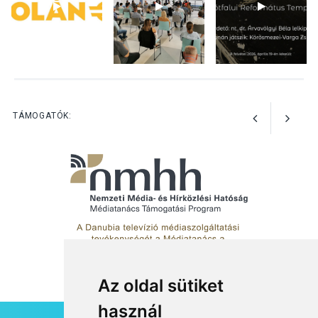
KÖZÉLET
2026 AUG 05
Szeptembertől emelkednek
a parkolási díjak
Szentendrén
TÁMOGATÓK:
Az oldal sütiket
használ