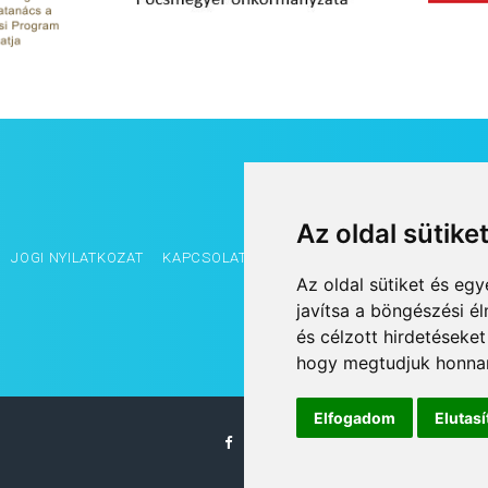
Az oldal sütike
JOGI NYILATKOZAT
KAPCSOLAT
OLDALTÉRKÉP
IMPRESSZUM
Az oldal sütiket és e
javítsa a böngészési é
és célzott hirdetéseket
hogy megtudjuk honnan
Elfogadom
Elutas