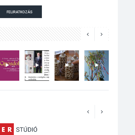
Nőtt a fontosabb nyári
FELIRATKOZÁS
gyümölcsök
termésmennyisége