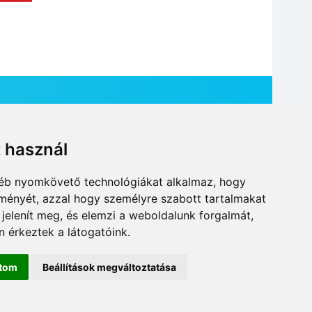
t használ
HÍR BEKÜLDÉSE
gyéb nyomkövető technológiákat alkalmaz, hogy
lményét, azzal hogy személyre szabott tartalmakat
 jelenít meg, és elemzi a weboldalunk forgalmát,
 érkeztek a látogatóink.
ítom
Beállítások megváltoztatása
DESIGN: NEOPLANE, WEB:
MOVAT