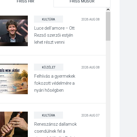
FRISS HÍR
FRISS MŰSOR
KULTÚRA
2026 AUG 08
Luce dell’amore – Ott
Rezső szerzői estjén
lehet részt venni
Visegrádon
KÖZÉLET
2026 AUG 08
Felhívás a gyermekek
fokozott védelmére a
nyári hőségben
KULTÚRA
2026 AUG 07
Reneszánsz dallamok
csendülnek fel a