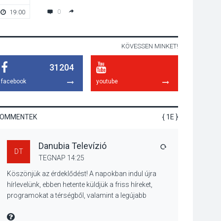
miért van rá
0
19:00
19:00
szükségünk? –
Beszélgetés a Kacsakő
Irodalmi Színpadon
KÖVESSEN MINKET!
KULTÚRA
2026 AUG 06
31204
Különleges csillagles
lesz Tahitótfaluban a
facebook
youtube
Bodor Majorban
KOMMENTEK
{ 1E }
KULTÚRA
2026 AUG 06
Danubia Televízió
Színek, közösség és
VÁLASZ
DT
hagyomány – kiállítás
TEGNAP 14:25
nyitotta meg az idei
Köszönjük az érdeklődést! A napokban indul újra
Irány Surány Fesztivált
hírlevelünk, ebben hetente küldjük a friss híreket,
programokat a térségből, valamint a legújabb
műsoraink, közvetítéseink listáját, linkjeit.
KULTÚRA
2026 AUG 05
Üdvözlettel: a Danubia Televízió csapata
MIRE MONDTA