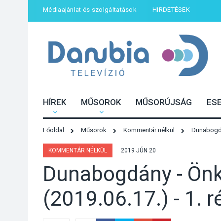
Médiaajánlat és szolgáltatások
HIRDETÉSEK
HÍREK
MŰSOROK
MŰSORÚJSÁG
ES
Főoldal
Műsorok
Kommentár nélkül
Dunabogdán
KOMMENTÁR NÉLKÜL
2019 JÚN 20
Dunabogdány - Önk
(2019.06.17.) - 1. r