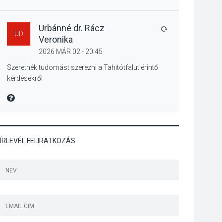
Mordái folk-rock
koncert lesz a
pilismaróti Duna-
Urbánné dr. Rácz
VÁLASZ
UD
parton
Veronika
2026 MÁR 02 - 20:45
KULTÚRA
2026 AUG 05
Szeretnék tudomást szerezni a Tahitótfalut érintő
kérdésekről
Különleges nyári
élményt kínálnak a
MIRE MONDTA
szabadtéri előadások
a Skanzenben
ÍRLEVÉL FELIRATKOZÁS
KÖZÉLET
2026 AUG 05
Szeptembertől
emelkednek a
parkolási díjak
Szentendrén
KÖZÉLET
2026 AUG 05