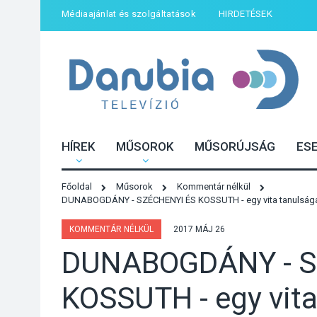
Médiaajánlat és szolgáltatások
HIRDETÉSEK
HÍREK
MŰSOROK
MŰSORÚJSÁG
ES
Főoldal
Műsorok
Kommentár nélkül
DUNABOGDÁNY - SZÉCHENYI ÉS KOSSUTH - egy vita tanulsága
KOMMENTÁR NÉLKÜL
2017 MÁJ 26
DUNABOGDÁNY - S
KOSSUTH - egy vita