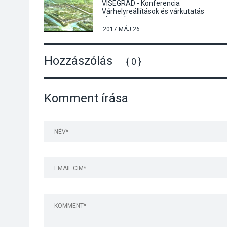
VISEGRÁD - Konferencia
Várhelyreállítások és várkutatás
címmel
2017 MÁJ 26
Hozzászólás
{ 0 }
Komment írása