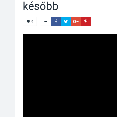
később
0