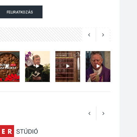
Szeptembertől
FELIRATKOZÁS
emelkednek a
parkolási díjak
Szentendrén