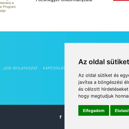
Az oldal sütike
JOGI NYILATKOZAT
KAPCSOLAT
OLDALTÉRKÉP
IMPRESSZUM
Az oldal sütiket és e
javítsa a böngészési é
és célzott hirdetéseket
hogy megtudjuk honnan
Elfogadom
Elutas