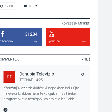
talajközeli
0
17:00
20:00
ózonmennyiség
KÖVESSEN MINKET!
KULTÚRA
2026 AUG 06
31204
Mi a pszichológia, és
miért van rá
facebook
youtube
szükségünk? –
Beszélgetés a Kacsakő
Irodalmi Színpadon
KOMMENTEK
{ 1E }
KULTÚRA
2026 AUG 06
Danubia Televízió
Különleges csillagles
VÁLASZ
DT
lesz Tahitótfaluban a
TEGNAP 14:25
Bodor Majorban
Köszönjük az érdeklődést! A napokban indul újra
hírlevelünk, ebben hetente küldjük a friss híreket,
programokat a térségből, valamint a legújabb
műsoraink, közvetítéseink listáját, linkjeit.
KULTÚRA
2026 AUG 06
Üdvözlettel: a Danubia Televízió csapata
MIRE MONDTA