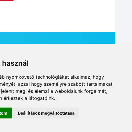
t használ
HÍR BEKÜLDÉSE
gyéb nyomkövető technológiákat alkalmaz, hogy
lményét, azzal hogy személyre szabott tartalmakat
 jelenít meg, és elemzi a weboldalunk forgalmát,
 érkeztek a látogatóink.
ítom
Beállítások megváltoztatása
DESIGN: NEOPLANE, WEB:
MOVAT