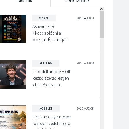
FRISS HÍR
FRISS MŰSOR
SPORT
2026 AUG 08
Aktívan lehet
kikapcsolódni a
Mozgás Éjszakáján
Pócsmegyer-
Surányban
KULTÚRA
2026 AUG 08
Luce dell’amore – Ott
Rezső szerzői estjén
lehet részt venni
Visegrádon
KÖZÉLET
2026 AUG 08
Felhívás a gyermekek
fokozott védelmére a