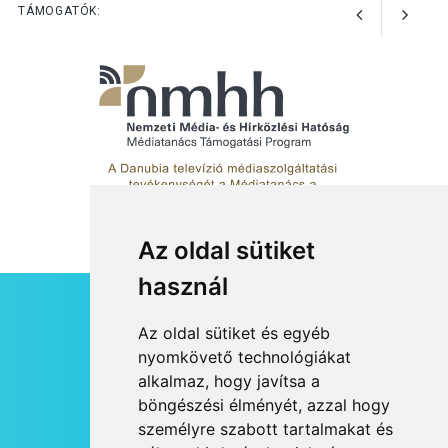
Perseidák – amikor az
TÁMOGATÓK:
augusztusi égbolt
hullócsillagokkal ajándékoz
meg
Az oldal sütiket
használ
HÍRLEVÉL
Az oldal sütiket és egyéb
RSS
nyomkövető technológiákat
alkalmaz, hogy javítsa a
JOGI NYILATKOZAT
böngészési élményét, azzal hogy
KAPCSOLAT
személyre szabott tartalmakat és
OLDALTÉRKÉP