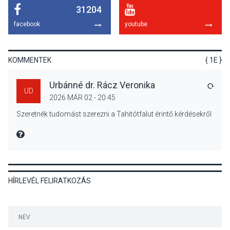
31204
KÖZÉLET
2026 AUG 04
facebook
youtube
Megújulnak Szentendre
játszóterei
KOMMENTEK
{ 1E }
Urbánné dr. Rácz Veronika
VÁLA
UD
2026 MÁR 02 - 20:45
TERMÉSZETI KÖRNYEZET
2026 AUG 04
Szeretnék tudomást szerezni a Tahitótfalut érintő kérdésekről
Kánikulában még
veszélyesebbek a
MIRE MONDTA
kullancsok
HÍRLEVÉL FELIRATKOZÁS
KULTÚRA
2026 AUG 03
Art Week: egy hét a
művészetek jegyében
Esztergomban