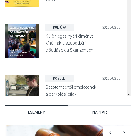
KULTÚRA
2026 AUG 05
Különleges nyári élményt
kínálnak a szabadtéri
előadások a Skanzenben
KÖZÉLET
2026 AUG 05
Szeptembertől emelkednek
a parkolási díjak
Szentendrén
ESEMÉNY
NAPTÁR
KÖZÉLET
2026 AUG 05