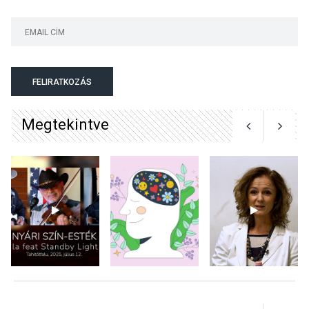
KULTÚRA
2026 AUG 03
A kimondatlan üzenetek
FELIRATKOZÁS
nyomában – Ingyenes
metakommunikációs
Megtekintve
foglalkozások Szentendrén
KULTÚRA
2026 AUG 03
Az Ön fotója is bekerülhet a
WMO 2027-es naptárába
TERMÉSZETI KÖRNYEZET
2026 AUG 03