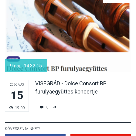
Nőtt a fontosabb nyári
gyümölcsök
termésmennyisége
KULTÚRA
2026 AUG 04
Bogdányban programokkal
teli búcsúhétvége lesz
9 nap, 14:32:14
VISEGRÁD - Dolce Consort BP
2026 AUG
furulyaegyüttes koncertje
15
KÖZÉLET
2026 AUG 04
Jótékonysági
0
19:00
tanszergyűjtés lesz
Szigetmonostoron
KÖVESSEN MINKET!