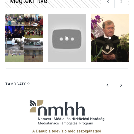
Megtekintve
KULTÚRA
2026 AUG 05
Különleges nyári élményt
kínálnak a szabadtéri
előadások a Skanzenben
KÖZÉLET
2026 AUG 05
Szeptembertől emelkednek
a parkolási díjak
Szentendrén
TÁMOGATÓK: