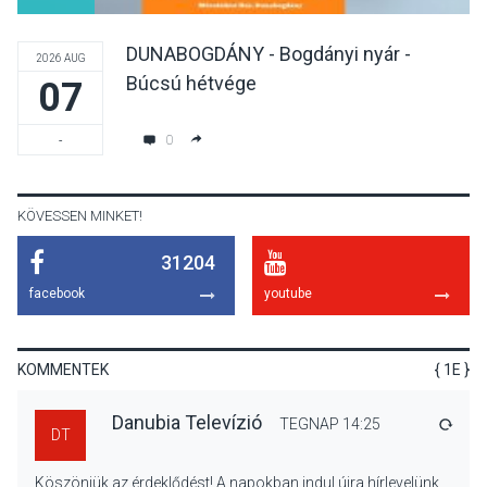
DUNABOGDÁNY - Bogdányi nyár -
2026 AUG
Búcsú hétvége
07
TERMÉSZETI KÖRNYEZET
2026 AUG 07
A napokban is nő a
0
-
talajközeli ózonmennyiség
KÖVESSEN MINKET!
31204
KULTÚRA
2026 AUG 06
facebook
youtube
Mi a pszichológia, és miért
van rá szükségünk? –
Beszélgetés a Kacsakő
KOMMENTEK
{ 1E }
Irodalmi Színpadon
Danubia Televízió
TEGNAP 14:25
VÁLA
DT
KULTÚRA
2026 AUG 06
Köszönjük az érdeklődést! A napokban indul újra hírlevelünk,