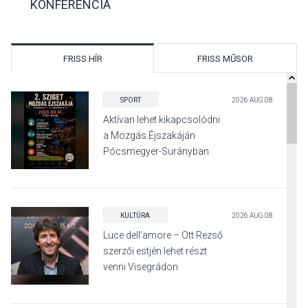
KONFERENCIA
FRISS HÍR
FRISS MŰSOR
SPORT
2026 AUG 08
Aktívan lehet kikapcsolódni
a Mozgás Éjszakáján
Pócsmegyer-Surányban
KULTÚRA
2026 AUG 08
Luce dell’amore – Ott Rezső
szerzői estjén lehet részt
venni Visegrádon