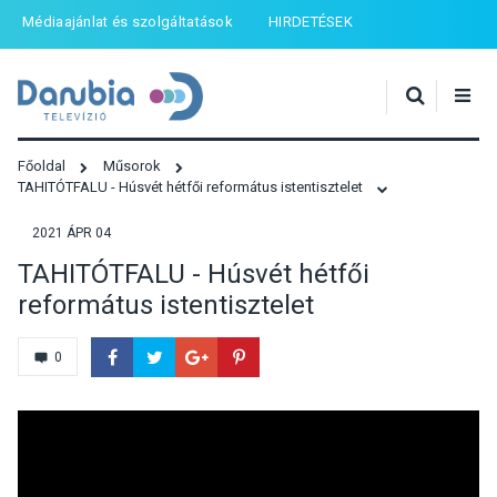
Médiaajánlat és szolgáltatások
HIRDETÉSEK
Főoldal
Műsorok
TAHITÓTFALU - Húsvét hétfői református istentisztelet
2021 ÁPR 04
TAHITÓTFALU - Húsvét hétfői
református istentisztelet
0