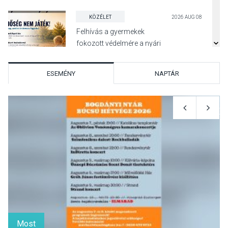
KÖZÉLET
2026 AUG 08
Felhívás a gyermekek
fokozott védelmére a nyári
hőségben
ESEMÉNY
NAPTÁR
KULTÚRA
2026 AUG 07
Reneszánsz dallamok
csendülnek fel a visegrádi
Királyi Palota
díszudvarában
KULTÚRA
2026 AUG 07
Dunavirág Ünnep Verőcén –
két nap a Duna élővilágának
Most
jegyében