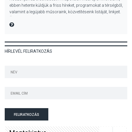
Különleges csillagles lesz
ebben hetente küldjük a friss híreket, programokat a térségből,
Tahitótfaluban a Bodor
valamint a legújabb műsoraink, közvetítéseink listáját, linkjeit.
Majorban
Üdvözlettel: a Danubia Televízió csapata
MIRE MONDTA
KULTÚRA
2026 AUG 06
HÍRLEVÉL FELIRATKOZÁS
Színek, közösség és
hagyomány – kiállítás
nyitotta meg az idei Irány
Surány Fesztivált
KULTÚRA
2026 AUG 05
Mordái folk-rock koncert
lesz a pilismaróti Duna-
parton
FELIRATKOZÁS