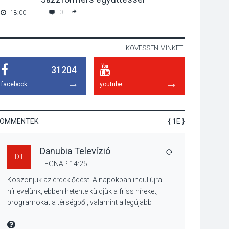
talajközeli
0
18:00
20:00
ózonmennyiség
KÖVESSEN MINKET!
KULTÚRA
2026 AUG 06
31204
Mi a pszichológia, és
miért van rá
facebook
youtube
szükségünk? –
Beszélgetés a Kacsakő
Irodalmi Színpadon
KOMMENTEK
{ 1E }
KULTÚRA
2026 AUG 06
Danubia Televízió
Különleges csillagles
VÁLASZ
DT
lesz Tahitótfaluban a
TEGNAP 14:25
Bodor Majorban
Köszönjük az érdeklődést! A napokban indul újra
hírlevelünk, ebben hetente küldjük a friss híreket,
programokat a térségből, valamint a legújabb
műsoraink, közvetítéseink listáját, linkjeit.
KULTÚRA
2026 AUG 06
Üdvözlettel: a Danubia Televízió csapata
MIRE MONDTA