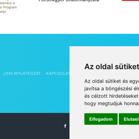
Az oldal sütike
JOGI NYILATKOZAT
KAPCSOLAT
OLDALTÉRKÉP
IMPRESSZUM
Az oldal sütiket és e
javítsa a böngészési é
és célzott hirdetéseket
hogy megtudjuk honnan
Elfogadom
Elutas