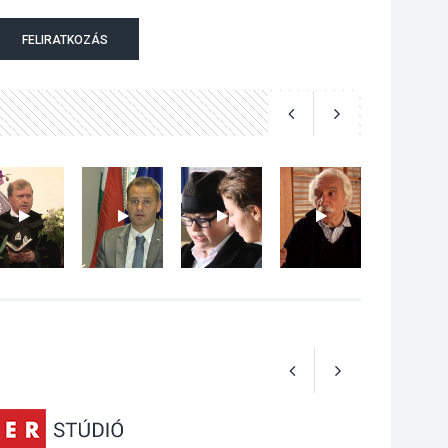
Szeptembertől
FELIRATKOZÁS
emelkednek a
parkolási díjak
Szentendrén