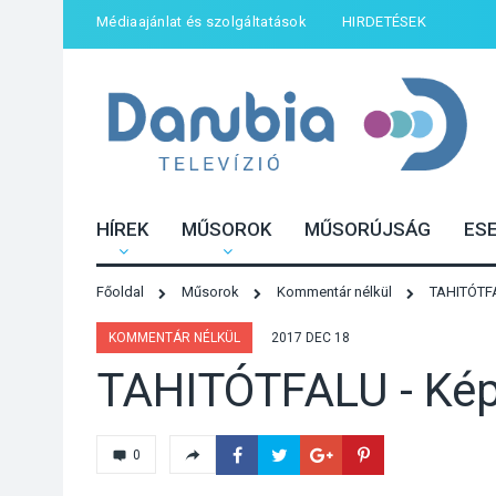
Médiaajánlat és szolgáltatások
HIRDETÉSEK
HÍREK
MŰSOROK
MŰSORÚJSÁG
ES
Főoldal
Műsorok
Kommentár nélkül
TAHITÓTFAL
KOMMENTÁR NÉLKÜL
2017 DEC 18
TAHITÓTFALU - Képv
0