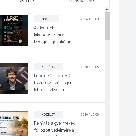
FRISS HÍR
FRISS MŰSOR
SPORT
2026 AUG 08
Aktívan lehet
kikapcsolódni a
Mozgás Éjszakáján
Pócsmegyer-
Surányban
KULTÚRA
2026 AUG 08
Luce dell’amore – Ott
Rezső szerzői estjén
lehet részt venni
Visegrádon
KÖZÉLET
2026 AUG 08
Felhívás a gyermekek
fokozott védelmére a