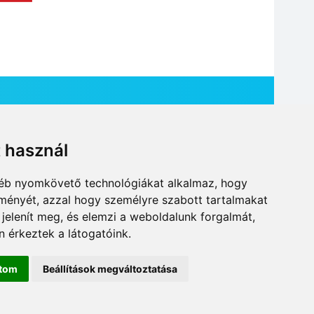
t használ
HÍR BEKÜLDÉSE
gyéb nyomkövető technológiákat alkalmaz, hogy
lményét, azzal hogy személyre szabott tartalmakat
 jelenít meg, és elemzi a weboldalunk forgalmát,
 érkeztek a látogatóink.
ítom
Beállítások megváltoztatása
DESIGN: NEOPLANE, WEB:
MOVAT