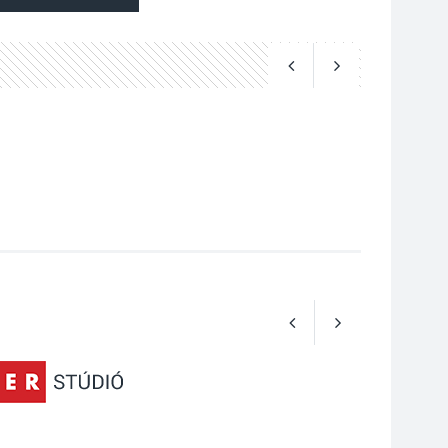
Az Ön fotója is
bekerülhet a WMO
2027-es naptárába