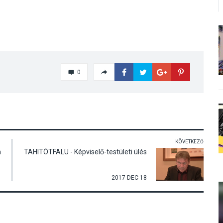
0
KÖVETKEZŐ
n
TAHITÓTFALU - Képviselő-testületi ülés
2017 DEC 18