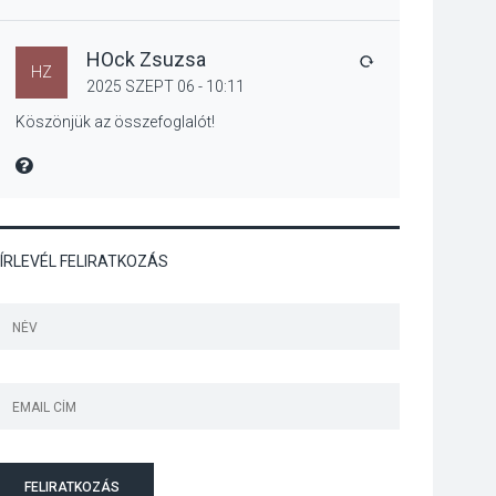
Kánikulában még
veszélyesebbek a
kullancsok
HOck Zsuzsa
VÁLASZ
HZ
2025 SZEPT 06 - 10:11
Köszönjük az összefoglalót!
KULTÚRA
2026 AUG 03
MIRE MONDTA
Art Week: egy hét a
művészetek jegyében
Esztergomban
ÍRLEVÉL FELIRATKOZÁS
KULTÚRA
2026 AUG 03
A kimondatlan
üzenetek nyomában –
Ingyenes
metakommunikációs
foglalkozások
Szentendrén
FELIRATKOZÁS
KULTÚRA
2026 AUG 03