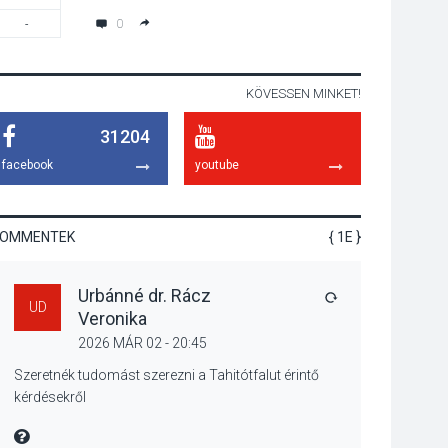
programokkal teli
0
-
20:00
búcsúhétvége lesz
KÖVESSEN MINKET!
KÖZÉLET
2026 AUG 04
31204
Jótékonysági
tanszergyűjtés lesz
facebook
youtube
Szigetmonostoron
KOMMENTEK
{ 1E }
KÖZÉLET
2026 AUG 04
Urbánné dr. Rácz
Megújulnak Szentendre
VÁLASZ
UD
Veronika
játszóterei
2026 MÁR 02 - 20:45
Szeretnék tudomást szerezni a Tahitótfalut érintő
kérdésekről
TERMÉSZETI KÖRNYEZET
MIRE MONDTA
2026 AUG 04