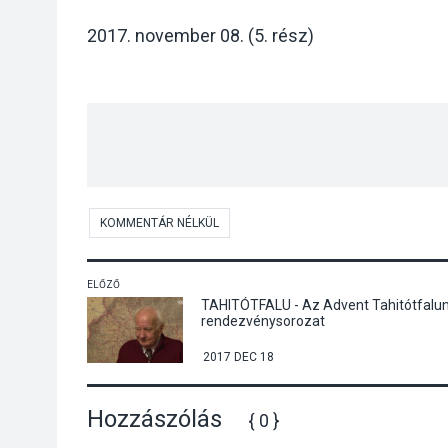
2017. november 08. (5. rész)
KOMMENTÁR NÉLKÜL
ELŐZŐ
TAHITÓTFALU - Az Advent Tahitótfalu
rendezvénysorozat
2017 DEC 18
Hozzászólás
{ 0 }