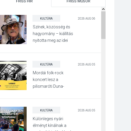
FRISS HÍR
FRISS MŰSOR
KULTÚRA
2026 AUG 06
Színek, közösség és
hagyomány – kiállítás
nyitotta meg az idei
Irány Surány Fesztivált
KULTÚRA
2026 AUG 05
Mordái folk-rock
koncert lesz a
pilismaróti Duna-
parton
KULTÚRA
2026 AUG 05
Különleges nyári
élményt kínálnak a