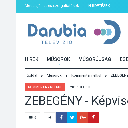
Médiaajánlat és szolgáltatások
HIRDETÉSEK
HÍREK
MŰSOROK
MŰSORÚJSÁG
ES
Főoldal
Műsorok
Kommentár nélkül
ZEBEGÉNY -
KOMMENTÁR NÉLKÜL
2017 DEC 18
ZEBEGÉNY - Képvise
0