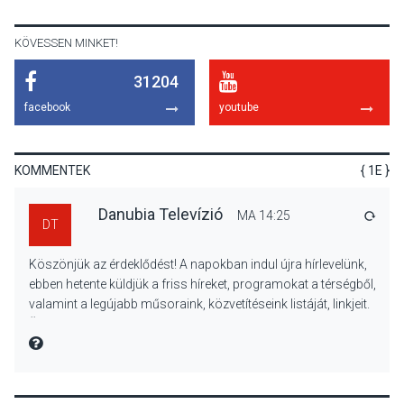
nyitotta meg az idei Irány
Surány Fesztivált
KÖVESSEN MINKET!
31204
KULTÚRA
2026 AUG 05
facebook
youtube
Mordái folk-rock koncert
lesz a pilismaróti Duna-
parton
KOMMENTEK
{ 1E }
Danubia Televízió
MA 14:25
VÁLA
DT
KULTÚRA
2026 AUG 05
Köszönjük az érdeklődést! A napokban indul újra hírlevelünk,
Különleges nyári élményt
ebben hetente küldjük a friss híreket, programokat a térségből,
kínálnak a szabadtéri
valamint a legújabb műsoraink, közvetítéseink listáját, linkjeit.
előadások a Skanzenben
Üdvözlettel: a Danubia Televízió csapata
MIRE MONDTA
KÖZÉLET
2026 AUG 05