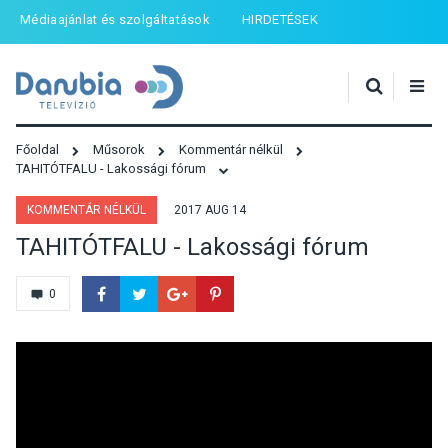
Médiaajánlat és szolgáltatások
HIRDETÉSEK
Főoldal
Műsorok
Kommentár nélkül
TAHITÓTFALU - Lakossági fórum
KOMMENTÁR NÉLKÜL
2017 AUG 14
TAHITÓTFALU - Lakossági fórum
0