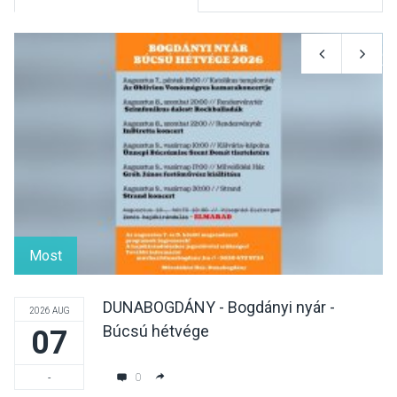
KULTÚRA
2026 AUG 06
Mi a pszichológia, és miért
van rá szükségünk? –
Beszélgetés a Kacsakő
Irodalmi Színpadon
KULTÚRA
2026 AUG 06
Különleges csillagles lesz
Tahitótfaluban a Bodor
Most
Majorban
DUNABOGDÁNY - Bogdányi nyár -
2026 AUG
Búcsú hétvége
07
KULTÚRA
2026 AUG 06
Színek, közösség és
0
-
hagyomány – kiállítás