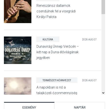
Reneszánsz dallamok
csendülnek fel a visegrádi
Királyi Palota
díszudvarában
KULTÚRA
2026 AUG 07
Dunavirág Ünnep Verőcén –
két nap a Duna élővilágának
jegyében
TERMÉSZETI KÖRNYEZET
2026 AUG 07
A napokban is nő a
talajközeli ózonmennyiség
ESEMÉNY
NAPTÁR