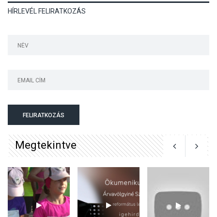
HÍRLEVÉL FELIRATKOZÁS
Szeptembertől emelkednek
a parkolási díjak
Szentendrén
KÖZÉLET
2026 AUG 05
Nőtt a fontosabb nyári
gyümölcsök
termésmennyisége
FELIRATKOZÁS
Megtekintve
KULTÚRA
2026 AUG 04
Bogdányban programokkal
teli búcsúhétvége lesz