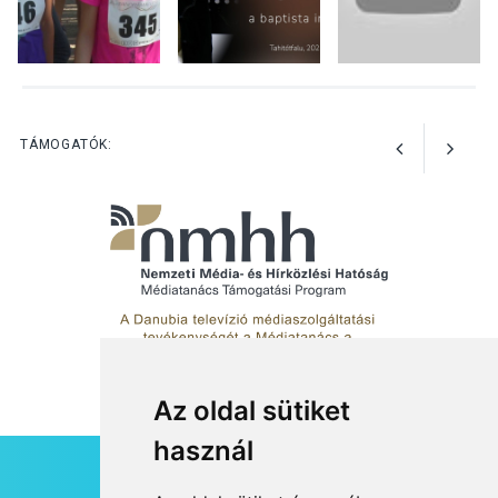
KÖZÉLET
2026 AUG 04
Jótékonysági
tanszergyűjtés lesz
Szigetmonostoron
TÁMOGATÓK:
Az oldal sütiket
használ
HÍRLEVÉL