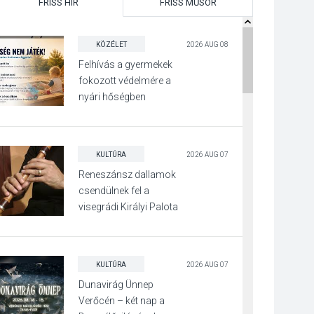
FRISS HÍR
FRISS MŰSOR
KÖZÉLET
2026 AUG 08
Felhívás a gyermekek
fokozott védelmére a
nyári hőségben
KULTÚRA
2026 AUG 07
Reneszánsz dallamok
csendülnek fel a
visegrádi Királyi Palota
díszudvarában
KULTÚRA
2026 AUG 07
Dunavirág Ünnep
Verőcén – két nap a