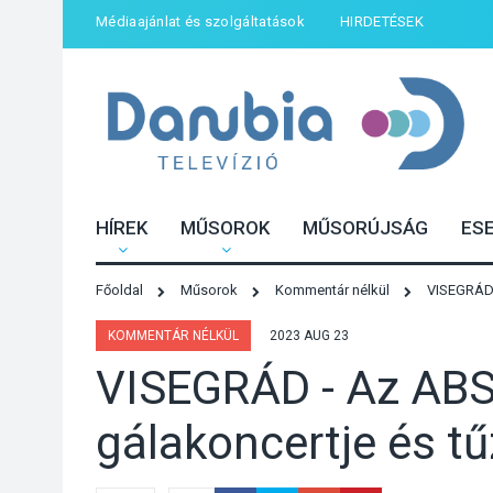
Médiaajánlat és szolgáltatások
HIRDETÉSEK
HÍREK
MŰSOROK
MŰSORÚJSÁG
ES
Főoldal
Műsorok
Kommentár nélkül
VISEGRÁD -
KOMMENTÁR NÉLKÜL
2023 AUG 23
VISEGRÁD - Az ABS
gálakoncertje és tű