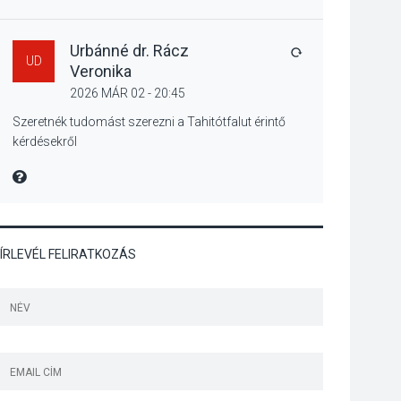
Különleges nyári
élményt kínálnak a
szabadtéri előadások
Urbánné dr. Rácz
VÁLASZ
UD
a Skanzenben
Veronika
2026 MÁR 02 - 20:45
KÖZÉLET
2026 AUG 05
Szeretnék tudomást szerezni a Tahitótfalut érintő
kérdésekről
Szeptembertől
emelkednek a
MIRE MONDTA
parkolási díjak
Szentendrén
ÍRLEVÉL FELIRATKOZÁS
KÖZÉLET
2026 AUG 05
Nőtt a fontosabb nyári
gyümölcsök
termésmennyisége
KULTÚRA
2026 AUG 04