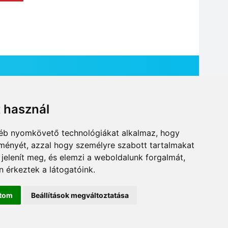
t használ
HÍR BEKÜLDÉSE
gyéb nyomkövető technológiákat alkalmaz, hogy
lményét, azzal hogy személyre szabott tartalmakat
 jelenít meg, és elemzi a weboldalunk forgalmát,
 érkeztek a látogatóink.
ítom
Beállítások megváltoztatása
DESIGN: NEOPLANE, WEB:
MOVAT