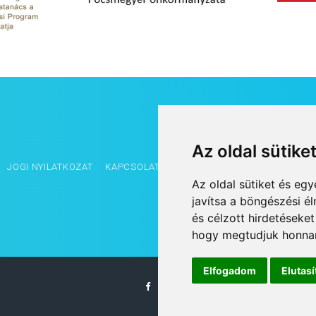
Az oldal sütike
JOGI NYILATKOZAT
KAPCSOLAT
OLDALTÉRKÉP
IMPRESSZUM
Az oldal sütiket és e
javítsa a böngészési é
és célzott hirdetéseket
hogy megtudjuk honnan
Elfogadom
Elutas