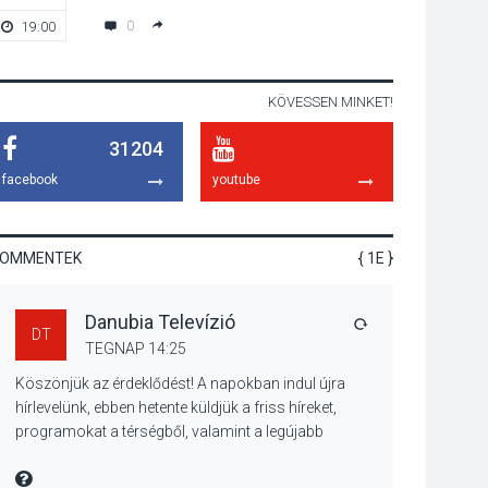
lesz Tahitótfaluban a
0
19:00
20:00
Bodor Majorban
KÖVESSEN MINKET!
KULTÚRA
2026 AUG 06
31204
Színek, közösség és
hagyomány – kiállítás
facebook
youtube
nyitotta meg az idei
Irány Surány Fesztivált
KOMMENTEK
{ 1E }
KULTÚRA
2026 AUG 05
Danubia Televízió
Mordái folk-rock
VÁLASZ
DT
koncert lesz a
TEGNAP 14:25
pilismaróti Duna-
Köszönjük az érdeklődést! A napokban indul újra
parton
hírlevelünk, ebben hetente küldjük a friss híreket,
programokat a térségből, valamint a legújabb
műsoraink, közvetítéseink listáját, linkjeit.
KULTÚRA
2026 AUG 05
Üdvözlettel: a Danubia Televízió csapata
MIRE MONDTA