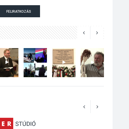
Bogdányban
FELIRATKOZÁS
programokkal teli
búcsúhétvége lesz