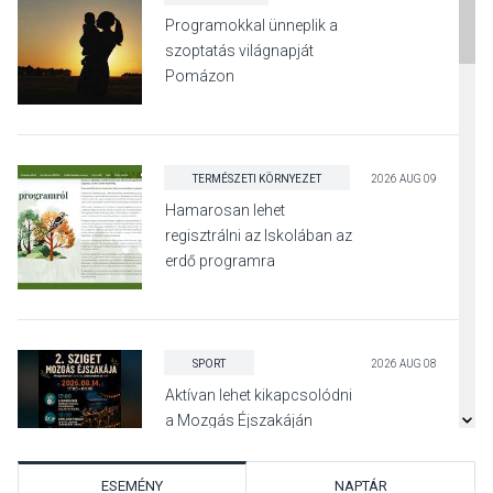
Programokkal ünneplik a
szoptatás világnapját
Pomázon
TERMÉSZETI KÖRNYEZET
2026 AUG 09
Hamarosan lehet
regisztrálni az Iskolában az
erdő programra
SPORT
2026 AUG 08
Aktívan lehet kikapcsolódni
a Mozgás Éjszakáján
Pócsmegyer-Surányban
ESEMÉNY
NAPTÁR