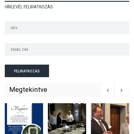
HÍRLEVÉL FELIRATKOZÁS
Mi a pszichológia, és miért
van rá szükségünk? –
Beszélgetés a Kacsakő
Irodalmi Színpadon
KULTÚRA
2026 AUG 06
Különleges csillagles lesz
Tahitótfaluban a Bodor
Majorban
FELIRATKOZÁS
Megtekintve
KULTÚRA
2026 AUG 06
Színek, közösség és
hagyomány – kiállítás
nyitotta meg az idei Irány
Surány Fesztivált