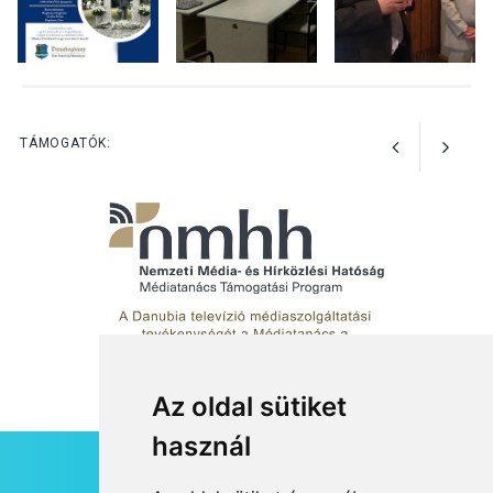
KULTÚRA
2026 AUG 05
Mordái folk-rock koncert
lesz a pilismaróti Duna-
parton
TÁMOGATÓK:
Az oldal sütiket
használ
HÍRLEVÉL