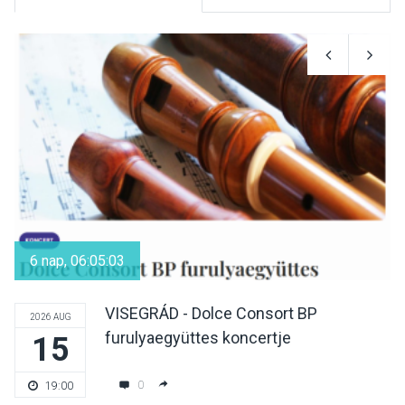
KULTÚRA
2026 AUG 08
Luce dell’amore – Ott Rezső
szerzői estjén lehet részt
venni Visegrádon
KÖZÉLET
2026 AUG 08
Felhívás a gyermekek
fokozott védelmére a nyári
6 nap, 06:05:03
hőségben
VISEGRÁD - Dolce Consort BP
2026 AUG
furulyaegyüttes koncertje
15
KULTÚRA
2026 AUG 07
Reneszánsz dallamok
0
19:00
csendülnek fel a visegrádi