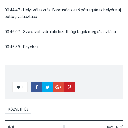
00:44:47
- Helyi Választási Bizottság kieső póttagjának helyére új
póttag választása
00:46:07
- Szavazatszámláló bizottsági tagok megválasztása
00:46:59
- Egyebek
0
KÖZVETÍTÉS
ELŐZŐ
KÖVETKEZŐ