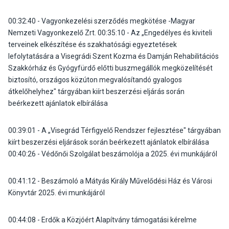
0
0:32:40
- Vagyonkezelési szerződés megkötése -Magyar
Nemzeti Vagyonkezelő Zrt.
00:35:10
- Az „Engedélyes és kiviteli
terveinek elkészítése és szakhatósági egyeztetések
lefolytatására a Visegrádi Szent Kozma és Damján Rehabilitációs
Szakkórház és Gyógyfürdő előtti buszmegállók megközelítését
biztosító, országos közúton megvalósítandó gyalogos
átkelőhelyhez" tárgyában kiírt beszerzési eljárás során
beérkezett ajánlatok elbírálása
00:39:01
- A „Visegrád Térfigyelő Rendszer fejlesztése" tárgyában
kiírt beszerzési eljárások során beérkezett ajánlatok elbírálása
00:40:26
- Védőnői Szolgálat beszámolója a 2025. évi munkájáról
00:41:12
- Beszámoló a Mátyás Király Művelődési Ház és Városi
Könyvtár 2025. évi munkájáról
00:44:08
- Erdők a Közjóért Alapítvány támogatási kérelme