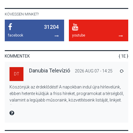
Királyi Palota
díszudvarában
KÖVESSEN MINKET!
31204
KULTÚRA
2026 AUG 07
facebook
youtube
Dunavirág Ünnep Verőcén –
két nap a Duna élővilágának
jegyében
KOMMENTEK
{ 1E }
Danubia Televízió
2026 AUG 07 - 14:25
VÁLA
DT
TERMÉSZETI KÖRNYEZET
2026 AUG 07
Köszönjük az érdeklődést! A napokban indul újra hírlevelünk,
A napokban is nő a
ebben hetente küldjük a friss híreket, programokat a térségből,
talajközeli ózonmennyiség
valamint a legújabb műsoraink, közvetítéseink listáját, linkjeit.
Üdvözlettel: a Danubia Televízió csapata
MIRE MONDTA
KULTÚRA
2026 AUG 06