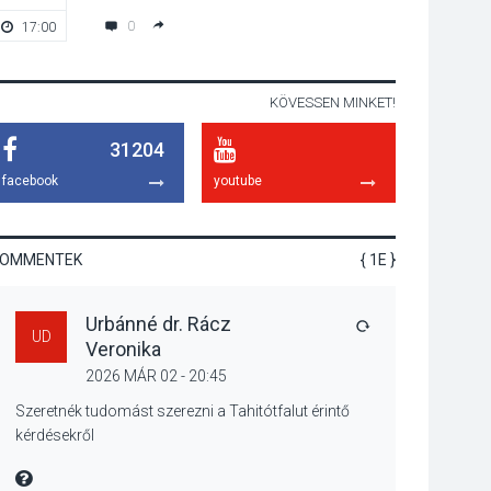
emelkednek a
0
17:00
20:00
parkolási díjak
Szentendrén
KÖVESSEN MINKET!
KÖZÉLET
2026 AUG 05
31204
Nőtt a fontosabb nyári
gyümölcsök
facebook
youtube
termésmennyisége
KOMMENTEK
{ 1E }
KULTÚRA
2026 AUG 04
Urbánné dr. Rácz
Bogdányban
VÁLASZ
UD
Veronika
programokkal teli
búcsúhétvége lesz
2026 MÁR 02 - 20:45
Szeretnék tudomást szerezni a Tahitótfalut érintő
kérdésekről
KÖZÉLET
2026 AUG 04
MIRE MONDTA