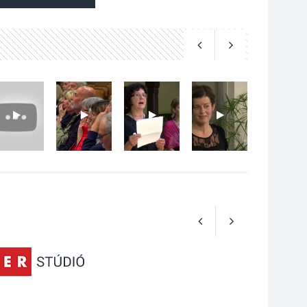
Art Week: egy hét a
művészetek jegyében
Esztergomban