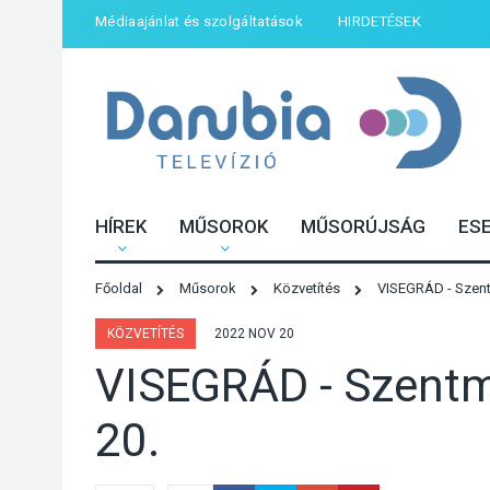
Médiaajánlat és szolgáltatások
HIRDETÉSEK
HÍREK
MŰSOROK
MŰSORÚJSÁG
ES
Főoldal
Műsorok
Közvetítés
VISEGRÁD - Szent
KÖZVETÍTÉS
2022 NOV 20
VISEGRÁD - Szentm
20.