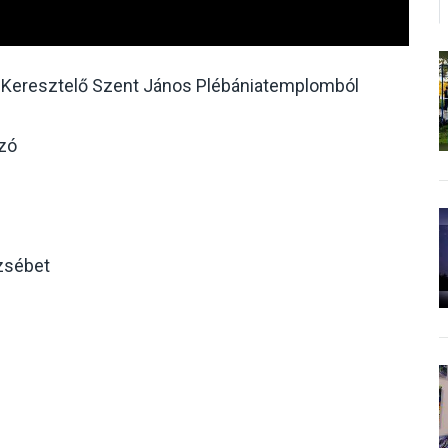
di Keresztelő Szent János Plébániatemplomból
yzó
rzsébet