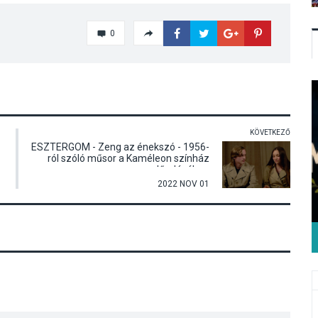
0
KÖVETKEZŐ
ESZTERGOM - Zeng az énekszó - 1956-
ról szóló műsor a Kaméleon színház
előadásában
2022 NOV 01