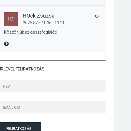
Jótékonysági
tanszergyűjtés lesz
Szigetmonostoron
HOck Zsuzsa
VÁLASZ
HZ
2025 SZEPT 06 - 10:11
Köszönjük az összefoglalót!
KÖZÉLET
2026 AUG 04
MIRE MONDTA
Megújulnak Szentendre
játszóterei
ÍRLEVÉL FELIRATKOZÁS
TERMÉSZETI KÖRNYEZET
2026 AUG 04
Kánikulában még
veszélyesebbek a
kullancsok
FELIRATKOZÁS
KULTÚRA
2026 AUG 03