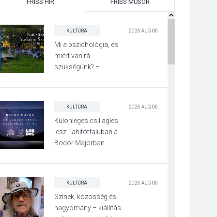
FRISS HÍR
FRISS MŰSOR
KULTÚRA
2026 AUG 06
Mi a pszichológia, és
miért van rá
szükségünk? –
Beszélgetés a Kacsakő
Irodalmi Színpadon
KULTÚRA
2026 AUG 06
Különleges csillagles
lesz Tahitótfaluban a
Bodor Majorban
KULTÚRA
2026 AUG 06
Színek, közösség és
hagyomány – kiállítás