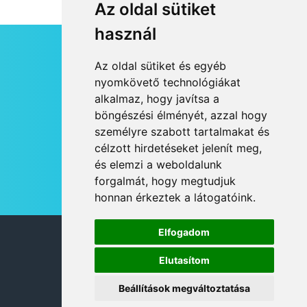
Az oldal sütiket
használ
HÍRLEVÉL
Az oldal sütiket és egyéb
RSS
nyomkövető technológiákat
alkalmaz, hogy javítsa a
JOGI NYILATKOZAT
böngészési élményét, azzal hogy
KAPCSOLAT
személyre szabott tartalmakat és
OLDALTÉRKÉP
célzott hirdetéseket jelenít meg,
IMPRESSZUM
és elemzi a weboldalunk
HÍR BEKÜLDÉSE
forgalmát, hogy megtudjuk
honnan érkeztek a látogatóink.
Elfogadom
© 2026 DANUBIA TV
Elutasítom
Beállítások megváltoztatása
DESIGN: NEOPLANE, WEB:
MOVAT