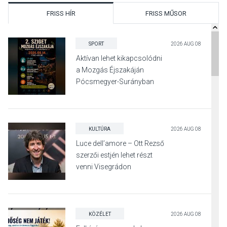
FRISS HÍR
FRISS MŰSOR
SPORT
2026 AUG 08
Aktívan lehet kikapcsolódni
a Mozgás Éjszakáján
Pócsmegyer-Surányban
KULTÚRA
2026 AUG 08
Luce dell’amore – Ott Rezső
szerzői estjén lehet részt
venni Visegrádon
KÖZÉLET
2026 AUG 08