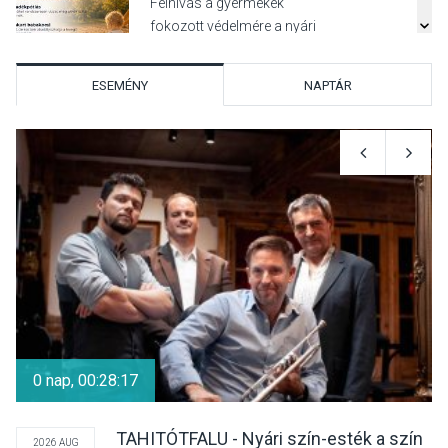
Felhívás a gyermekek
fokozott védelmére a nyári
hőségben
ESEMÉNY
NAPTÁR
KULTÚRA
2026 AUG 07
Reneszánsz dallamok
csendülnek fel a visegrádi
Királyi Palota
díszudvarában
KULTÚRA
2026 AUG 07
Dunavirág Ünnep Verőcén –
két nap a Duna élővilágának
0 nap, 00:28:17
jegyében
TAHITÓTFALU - Nyári szín-esték a szín
2026 AUG