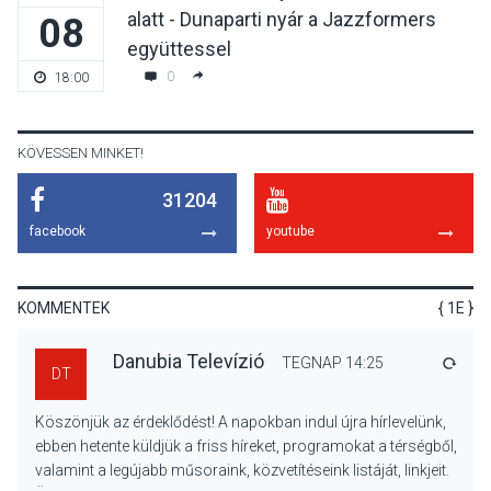
alatt - Dunaparti nyár a Jazzformers
08
TERMÉSZETI KÖRNYEZET
2026 AUG 07
együttessel
A napokban is nő a
0
18:00
talajközeli ózonmennyiség
KÖVESSEN MINKET!
31204
KULTÚRA
2026 AUG 06
facebook
youtube
Mi a pszichológia, és miért
van rá szükségünk? –
Beszélgetés a Kacsakő
KOMMENTEK
{ 1E }
Irodalmi Színpadon
Danubia Televízió
TEGNAP 14:25
VÁLA
DT
KULTÚRA
2026 AUG 06
Köszönjük az érdeklődést! A napokban indul újra hírlevelünk,
Különleges csillagles lesz
ebben hetente küldjük a friss híreket, programokat a térségből,
Tahitótfaluban a Bodor
valamint a legújabb műsoraink, közvetítéseink listáját, linkjeit.
Majorban