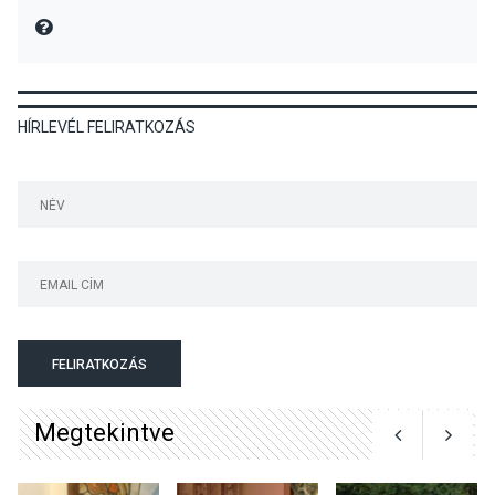
Üdvözlettel: a Danubia Televízió csapata
MIRE MONDTA
KULTÚRA
2026 AUG 06
HÍRLEVÉL FELIRATKOZÁS
Színek, közösség és
hagyomány – kiállítás
nyitotta meg az idei Irány
Surány Fesztivált
KULTÚRA
2026 AUG 05
Mordái folk-rock koncert
lesz a pilismaróti Duna-
parton
FELIRATKOZÁS
Megtekintve
KULTÚRA
2026 AUG 05