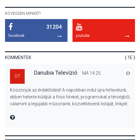
Beszélgetés a Kacsakő
Irodalmi Színpadon
KÖVESSEN MINKET!
31204
KULTÚRA
2026 AUG 06
facebook
youtube
Különleges csillagles lesz
Tahitótfaluban a Bodor
Majorban
KOMMENTEK
{ 1E }
Danubia Televízió
MA 14:25
VÁLA
DT
KULTÚRA
2026 AUG 06
Köszönjük az érdeklődést! A napokban indul újra hírlevelünk,
Színek, közösség és
ebben hetente küldjük a friss híreket, programokat a térségből,
hagyomány – kiállítás
valamint a legújabb műsoraink, közvetítéseink listáját, linkjeit.
nyitotta meg az idei Irány
Üdvözlettel: a Danubia Televízió csapata
Surány Fesztivált
MIRE MONDTA
KULTÚRA
2026 AUG 05