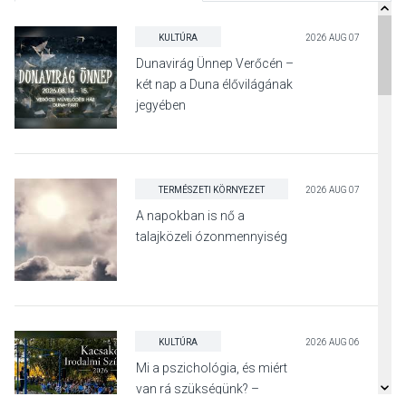
KULTÚRA
2026 AUG 07
Dunavirág Ünnep Verőcén –
két nap a Duna élővilágának
jegyében
TERMÉSZETI KÖRNYEZET
2026 AUG 07
A napokban is nő a
talajközeli ózonmennyiség
KULTÚRA
2026 AUG 06
Mi a pszichológia, és miért
van rá szükségünk? –