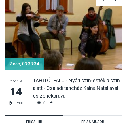
7 nap, 03:33:33
TAHITÓTFALU - Nyári szín-esték a szín
2026 AUG
alatt - Családi táncház Kálna Natáliával
14
és zenekarával
0
18:00
FRISS HÍR
FRISS MŰSOR