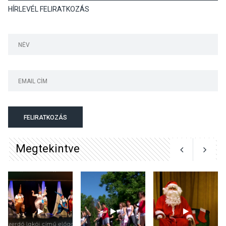
Mordái folk-rock koncert
HÍRLEVÉL FELIRATKOZÁS
lesz a pilismaróti Duna-
parton
KULTÚRA
2026 AUG 05
Különleges nyári élményt
kínálnak a szabadtéri
előadások a Skanzenben
FELIRATKOZÁS
Megtekintve
KÖZÉLET
2026 AUG 05
Szeptembertől emelkednek
a parkolási díjak
Szentendrén