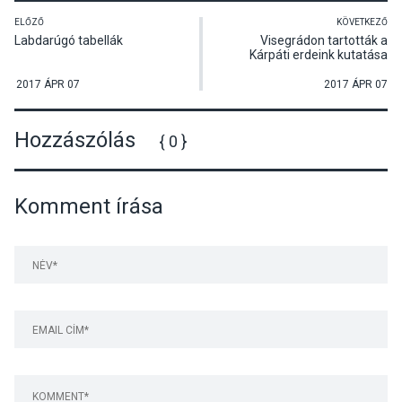
ELŐZŐ
KÖVETKEZŐ
Labdarúgó tabellák
Visegrádon tartották a
Kárpáti erdeink kutatása
elnevezésű projekt záró
konferenciáját
2017 ÁPR 07
2017 ÁPR 07
Hozzászólás
{ 0 }
Komment írása