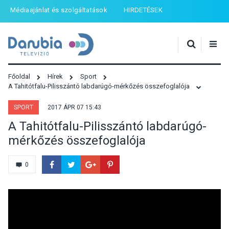
Médiaajánlat és szolgáltatások
HIRDETÉSEK
Főoldal
Hírek
Sport
A Tahitótfalu-Pilisszántó labdarúgó-mérkőzés összefoglalója
SPORT
2017 ÁPR 07 15:43
A Tahitótfalu-Pilisszántó labdarúgó-
mérkőzés összefoglalója
0