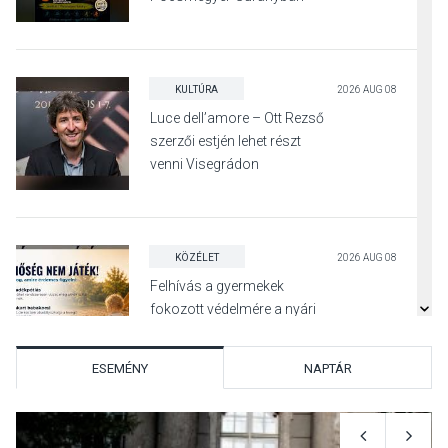
KULTÚRA
2026 AUG 08
Luce dell’amore – Ott Rezső
szerzői estjén lehet részt
venni Visegrádon
KÖZÉLET
2026 AUG 08
Felhívás a gyermekek
fokozott védelmére a nyári
hőségben
ESEMÉNY
NAPTÁR
KULTÚRA
2026 AUG 07