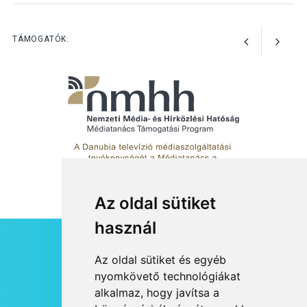
Szeptembertől emelkednek
a parkolási díjak
Szentendrén
TÁMOGATÓK:
Az oldal sütiket
használ
HÍRLEVÉL
Az oldal sütiket és egyéb
RSS
nyomkövető technológiákat
alkalmaz, hogy javítsa a
JOGI NYILATKOZAT