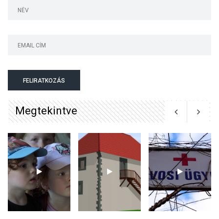
Surány Fesztivált
KULTÚRA
2026 AUG 05
Mordái folk-rock koncert
lesz a pilismaróti Duna-
parton
FELIRATKOZÁS
Megtekintve
KULTÚRA
2026 AUG 05
Különleges nyári élményt
kínálnak a szabadtéri
előadások a Skanzenben
KÖZÉLET
2026 AUG 05