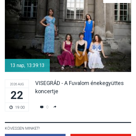
Reneszánsz dallamok
csendülnek fel a visegrádi
Királyi Palota
díszudvarában
KULTÚRA
2026 AUG 07
Dunavirág Ünnep Verőcén –
két nap a Duna élővilágának
13 nap, 13:39:13
jegyében
VISEGRÁD - A Fuvalom énekegyüttes
2026 AUG
koncertje
22
TERMÉSZETI KÖRNYEZET
2026 AUG 07
A napokban is nő a
0
19:00
talajközeli ózonmennyiség
KÖVESSEN MINKET!