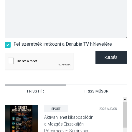
Fel szeretnék iratkozni a Danubia TV hírlevelére
KÜLDÉS
FRISS HÍR
FRISS MŰSOR
SPORT
2026 AUG 08
Aktívan lehet kikapcsolódni
a Mozgás Éjszakáján
Pócsmegyer-Surányban