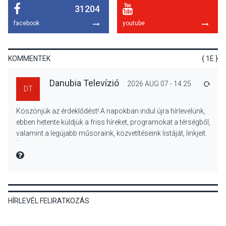
31204
KULTÚRA
2026 AUG 06
facebook
youtube
Mi a pszichológia, és miért
van rá szükségünk? –
Beszélgetés a Kacsakő
KOMMENTEK
{ 1E }
Irodalmi Színpadon
Danubia Televízió
2026 AUG 07 - 14:25
VÁLA
DT
KULTÚRA
2026 AUG 06
Köszönjük az érdeklődést! A napokban indul újra hírlevelünk,
Különleges csillagles lesz
ebben hetente küldjük a friss híreket, programokat a térségből,
Tahitótfaluban a Bodor
valamint a legújabb műsoraink, közvetítéseink listáját, linkjeit.
Majorban
Üdvözlettel: a Danubia Televízió csapata
MIRE MONDTA
KULTÚRA
2026 AUG 06
HÍRLEVÉL FELIRATKOZÁS
Színek, közösség és
hagyomány – kiállítás
nyitotta meg az idei Irány