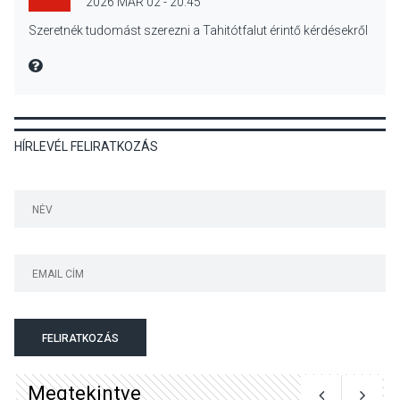
2026 MÁR 02 - 20:45
KÖZÉLET
2026 AUG 04
Szeretnék tudomást szerezni a Tahitótfalut érintő kérdésekről
Megújulnak Szentendre
játszóterei
MIRE MONDTA
HÍRLEVÉL FELIRATKOZÁS
TERMÉSZETI KÖRNYEZET
2026 AUG 04
Kánikulában még
veszélyesebbek a
kullancsok
KULTÚRA
2026 AUG 03
Art Week: egy hét a
FELIRATKOZÁS
művészetek jegyében
Esztergomban
Megtekintve