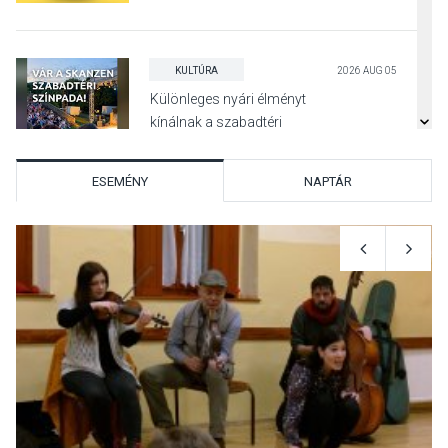
KULTÚRA
2026 AUG 05
Különleges nyári élményt
kínálnak a szabadtéri
előadások a Skanzenben
ESEMÉNY
NAPTÁR
KÖZÉLET
2026 AUG 05
Szeptembertől emelkednek
a parkolási díjak
Szentendrén
KÖZÉLET
2026 AUG 05
Nőtt a fontosabb nyári