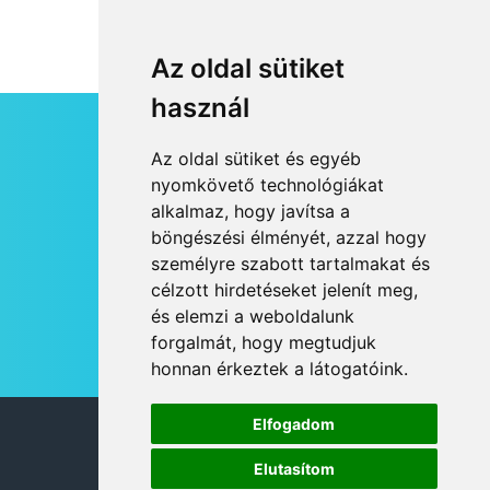
Az oldal sütiket
használ
HÍRLEVÉL
Az oldal sütiket és egyéb
RSS
nyomkövető technológiákat
alkalmaz, hogy javítsa a
JOGI NYILATKOZAT
böngészési élményét, azzal hogy
KAPCSOLAT
személyre szabott tartalmakat és
OLDALTÉRKÉP
célzott hirdetéseket jelenít meg,
IMPRESSZUM
és elemzi a weboldalunk
HÍR BEKÜLDÉSE
forgalmát, hogy megtudjuk
honnan érkeztek a látogatóink.
Elfogadom
© 2026 DANUBIA TV
Elutasítom