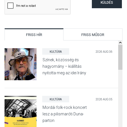
KÜLDÉS
FRISS HÍR
FRISS MŰSOR
KULTÚRA
2026 AUG 06
Színek, közösség és
hagyomány – kiállítás
nyitotta meg az idei Irány
Surány Fesztivált
KULTÚRA
2026 AUG 05
Mordái folk-rock koncert
lesz a pilismaróti Duna-
parton