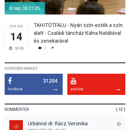
gyümölcsök
8 nap, 06:21:04
termésmennyisége
TAHITÓTFALU - Nyári szín-esték a szín
2026 AUG
alatt - Családi táncház Kálna Natáliával
14
KULTÚRA
2026 AUG 04
és zenekarával
Bogdányban programokkal
0
18:00
teli búcsúhétvége lesz
KÖVESSEN MINKET!
31204
KÖZÉLET
2026 AUG 04
facebook
youtube
Jótékonysági
tanszergyűjtés lesz
Szigetmonostoron
KOMMENTEK
{ 1E }
Urbánné dr. Rácz Veronika
VÁLA
UD