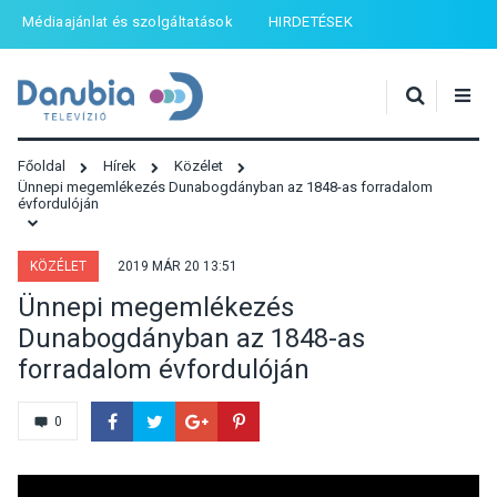
Médiaajánlat és szolgáltatások
HIRDETÉSEK
Főoldal
Hírek
Közélet
Ünnepi megemlékezés Dunabogdányban az 1848-as forradalom
évfordulóján
KÖZÉLET
2019 MÁR 20 13:51
Ünnepi megemlékezés
Dunabogdányban az 1848-as
forradalom évfordulóján
0