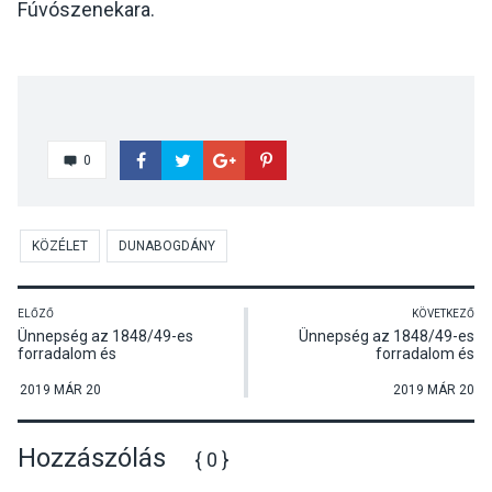
Fúvószenekara.
0
KÖZÉLET
DUNABOGDÁNY
ELŐZŐ
KÖVETKEZŐ
Ünnepség az 1848/49-es
Ünnepség az 1848/49-es
forradalom és
forradalom és
szabadságharc évfordulója
szabadságharc évfordulója
alkalmából
alkalmából
2019 MÁR 20
2019 MÁR 20
Hozzászólás
{ 0 }