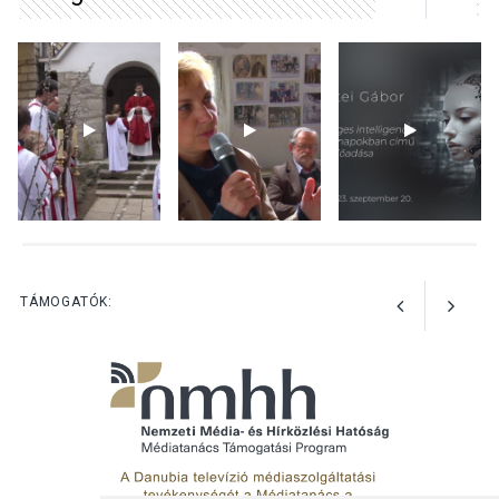
KULTÚRA
2026 AUG 03
A kimondatlan üzenetek
nyomában – Ingyenes
metakommunikációs
foglalkozások Szentendrén
KULTÚRA
2026 AUG 03
Az Ön fotója is bekerülhet a
TÁMOGATÓK:
WMO 2027-es naptárába