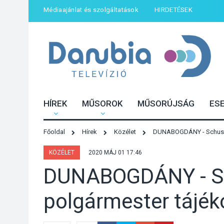
Médiaajánlat és szolgáltatások
HIRDETÉSEK
HÍREK
MŰSOROK
MŰSORÚJSÁG
ES
Főoldal
Hírek
Közélet
DUNABOGDÁNY - Schuszte
KÖZÉLET
2020 MÁJ 01 17:46
DUNABOGDÁNY - Sc
polgármester tájék