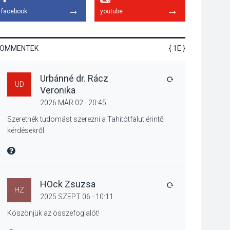
tanszergyűjtés lesz
facebook
youtube
Szigetmonostoron
KOMMENTEK
{ 1E }
KÖZÉLET
2026 AUG 04
Urbánné dr. Rácz
Megújulnak Szentendre
VÁLASZ
UD
Veronika
játszóterei
2026 MÁR 02 - 20:45
Szeretnék tudomást szerezni a Tahitótfalut érintő
kérdésekről
TERMÉSZETI KÖRNYEZET
MIRE MONDTA
2026 AUG 04
Kánikulában még
veszélyesebbek a
kullancsok
HOck Zsuzsa
VÁLASZ
HZ
2025 SZEPT 06 - 10:11
Köszönjük az összefoglalót!
KULTÚRA
2026 AUG 03