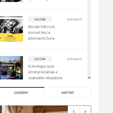
Irány Surány Fesztivált
KULTÚRA
2026 AUG 05
Mordái folk-rock
koncert lesz a
pilismaróti Duna-
parton
KULTÚRA
2026 AUG 05
Különleges nyári
élményt kínálnak a
szabadtéri előadások
a Skanzenben
ESEMÉNY
NAPTÁR
KÖZÉLET
2026 AUG 05
Szeptembertől
emelkednek a