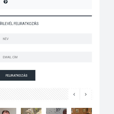
MIRE MONDTA
Art Week: egy hét a
művészetek jegyében
Esztergomban
ÍRLEVÉL FELIRATKOZÁS
KULTÚRA
2026 AUG 03
A kimondatlan
üzenetek nyomában –
Ingyenes
metakommunikációs
foglalkozások
Szentendrén
FELIRATKOZÁS
KULTÚRA
2026 AUG 03
Az Ön fotója is
bekerülhet a WMO
2027-es naptárába