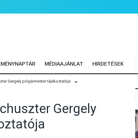
EMÉNYNAPTÁR
MÉDIAAJÁNLAT
HIRDETÉSEK
r Gergely polgármester tájékoztatója
huszter Gergely
oztatója