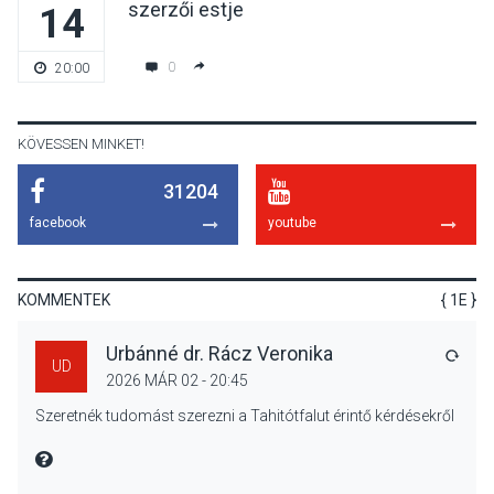
szerzői estje
14
KÖZÉLET
2026 AUG 04
Jótékonysági
0
20:00
tanszergyűjtés lesz
Szigetmonostoron
KÖVESSEN MINKET!
31204
KÖZÉLET
2026 AUG 04
facebook
youtube
Megújulnak Szentendre
játszóterei
KOMMENTEK
{ 1E }
Urbánné dr. Rácz Veronika
VÁLA
UD
2026 MÁR 02 - 20:45
TERMÉSZETI KÖRNYEZET
2026 AUG 04
Szeretnék tudomást szerezni a Tahitótfalut érintő kérdésekről
Kánikulában még
veszélyesebbek a
MIRE MONDTA
kullancsok