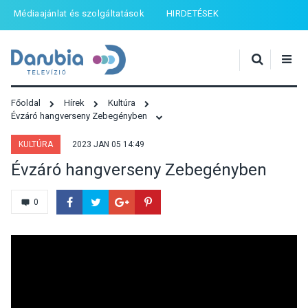
Médiaajánlat és szolgáltatások
HIRDETÉSEK
Főoldal
Hírek
Kultúra
Évzáró hangverseny Zebegényben
KULTÚRA
2023 JAN 05 14:49
Évzáró hangverseny Zebegényben
0