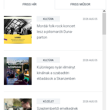
FRISS HÍR
FRISS MŰSOR
KULTÚRA
2026 AUG 05
Mordái folk-rock koncert
lesz a pilismaróti Duna-
parton
KULTÚRA
2026 AUG 05
Különleges nyári élményt
kínálnak a szabadtéri
előadások a Skanzenben
KÖZÉLET
2026 AUG 05
Szeptembertől emelkednek