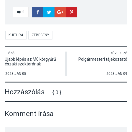
0
KULTÚRA
ZEBEGÉNY
ELŐZŐ
KÖVETKEZŐ
Újabb lépés az M0 körgyűrű
Polgármesteri tájékoztató
északi szektorának
megépülése felé
2023 JAN 05
2023 JAN 09
Hozzászólás
{ 0 }
Komment írása