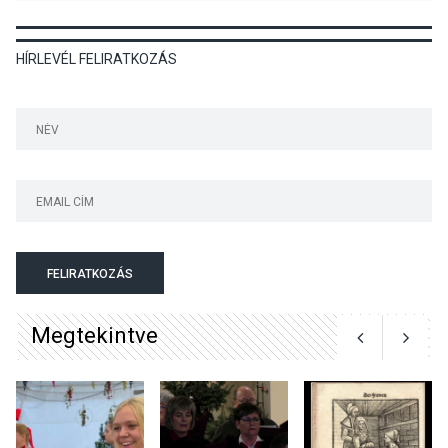
HÍRLEVÉL FELIRATKOZÁS
KULTÚRA
2026 AUG 03
Art Week: egy hét a
művészetek jegyében
Esztergomban
KULTÚRA
2026 AUG 03
A kimondatlan üzenetek
FELIRATKOZÁS
nyomában – Ingyenes
metakommunikációs
Megtekintve
foglalkozások Szentendrén
KULTÚRA
2026 AUG 03
Az Ön fotója is bekerülhet a