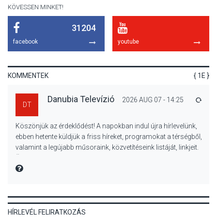
KÖVESSEN MINKET!
31204
KULTÚRA
2026 AUG 07
facebook
youtube
Reneszánsz dallamok
csendülnek fel a visegrádi
Királyi Palota
KOMMENTEK
{ 1E }
díszudvarában
Danubia Televízió
2026 AUG 07 - 14:25
VÁLA
DT
KULTÚRA
2026 AUG 07
Köszönjük az érdeklődést! A napokban indul újra hírlevelünk,
Dunavirág Ünnep Verőcén –
ebben hetente küldjük a friss híreket, programokat a térségből,
két nap a Duna élővilágának
valamint a legújabb műsoraink, közvetítéseink listáját, linkjeit.
jegyében
Üdvözlettel: a Danubia Televízió csapata
MIRE MONDTA
TERMÉSZETI KÖRNYEZET
2026 AUG 07
HÍRLEVÉL FELIRATKOZÁS
A napokban is nő a