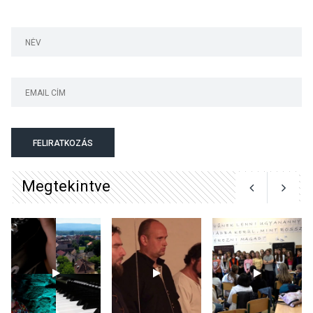
talajközeli ózonmennyiség
KULTÚRA
2026 AUG 06
Mi a pszichológia, és miért
van rá szükségünk? –
Beszélgetés a Kacsakő
FELIRATKOZÁS
Irodalmi Színpadon
Megtekintve
KULTÚRA
2026 AUG 06
Különleges csillagles lesz
Tahitótfaluban a Bodor
Majorban