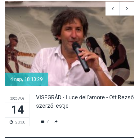
SPORT
2026 AUG 08
Aktívan lehet kikapcsolódni
a Mozgás Éjszakáján
Pócsmegyer-Surányban
KULTÚRA
2026 AUG 08
Luce dell’amore – Ott Rezső
szerzői estjén lehet részt
4 nap, 18:13:29
venni Visegrádon
VISEGRÁD - Luce dell'amore - Ott Rezső
2026 AUG
szerzői estje
14
KÖZÉLET
2026 AUG 08
Felhívás a gyermekek
0
20:00
fokozott védelmére a nyári
hőségben