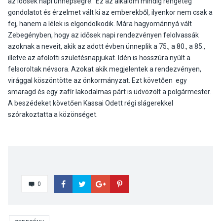
az idősek napi ünnepségre. Ez az alkalom mindig rengeteg
gondolatot és érzelmet vált ki az emberekből, ilyenkor nem csak a
fej, hanem a lélek is elgondolkodik. Mára hagyománnyá vált
Zebegényben, hogy az idősek napi rendezvényen felolvassák
azoknak a neveit, akik az adott évben ünneplik a 75., a 80., a 85.,
illetve az afölötti születésnapjukat. Idén is hosszúra nyúlt a
felsoroltak névsora. Azokat akik megjelentek a rendezvényen,
virággal köszöntötte az önkormányzat. Ezt követően egy
smaragd és egy zafír lakodalmas párt is üdvözölt a polgármester.
A beszédeket követően Kassai Odett régi slágerekkel
szórakoztatta a közönséget.
0