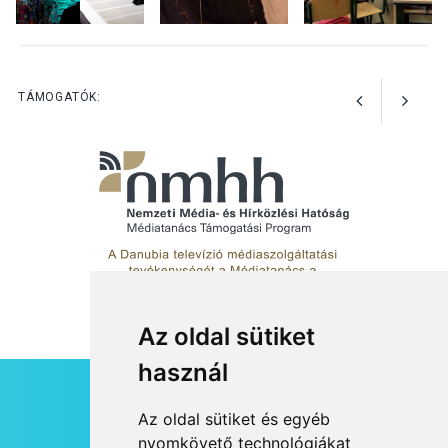
KULTÚRA
2026 AUG 06
Színek, közösség és
hagyomány – kiállítás
nyitotta meg az idei Irány
TÁMOGATÓK:
Surány Fesztivált
Az oldal sütiket
használ
HÍRLEVÉL
Az oldal sütiket és egyéb
RSS
nyomkövető technológiákat