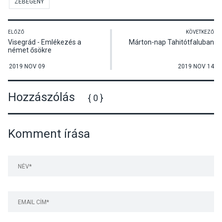
ZEBEGÉNY
ELŐZŐ
KÖVETKEZŐ
Visegrád - Emlékezés a
Márton-nap Tahitótfaluban
német ősökre
2019 NOV 09
2019 NOV 14
Hozzászólás
{ 0 }
Komment írása