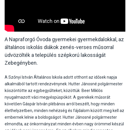
A Napraforgó Óvoda gyermekei gyermekdalokkal, az
általános iskolás diákok zenés-verses műsorral
üdvözölték a település szépkorú lakosságát
Zebegényben.
A Szőnyi István Általános Iskola adott otthont az idősek napja
alkalmából tartott rendezvénynek. Hutter Jánosné polgármester
köszöntötte az egybegyűlteket, közöttük Beer Miklós
nyugalmazott váci megyéspüspököt. A gyerekek műsorát
követően Gáspár István plébános arról beszélt, hogy minden
élethelyzetben, minden nehézség és fájdalom között meg kell az
embernek lelnie a boldogságot. Hutter Jánosné polgármester
elmondta, az önkormányzat minden évben nagy örömmel készül