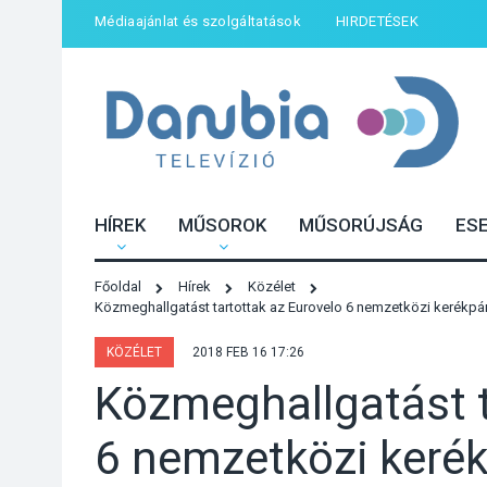
Médiaajánlat és szolgáltatások
HIRDETÉSEK
HÍREK
MŰSOROK
MŰSORÚJSÁG
ES
Főoldal
Hírek
Közélet
Közmeghallgatást tartottak az Eurovelo 6 nemzetközi kerékpá
KÖZÉLET
2018 FEB 16 17:26
Közmeghallgatást t
6 nemzetközi keré