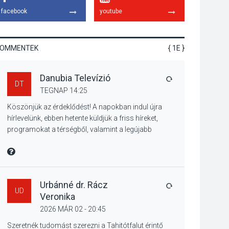
lesz Tahitótfaluban a
facebook
youtube
Bodor Majorban
KOMMENTEK
{ 1E }
KULTÚRA
2026 AUG 06
Danubia Televízió
Színek, közösség és
VÁLASZ
DT
hagyomány – kiállítás
TEGNAP 14:25
nyitotta meg az idei
Köszönjük az érdeklődést! A napokban indul újra
Irány Surány Fesztivált
hírlevelünk, ebben hetente küldjük a friss híreket,
programokat a térségből, valamint a legújabb
műsoraink, közvetítéseink listáját, linkjeit.
KULTÚRA
2026 AUG 05
Üdvözlettel: a Danubia Televízió csapata
MIRE MONDTA
Mordái folk-rock
koncert lesz a
pilismaróti Duna-
Urbánné dr. Rácz
VÁLASZ
UD
parton
Veronika
2026 MÁR 02 - 20:45
KULTÚRA
2026 AUG 05
Szeretnék tudomást szerezni a Tahitótfalut érintő