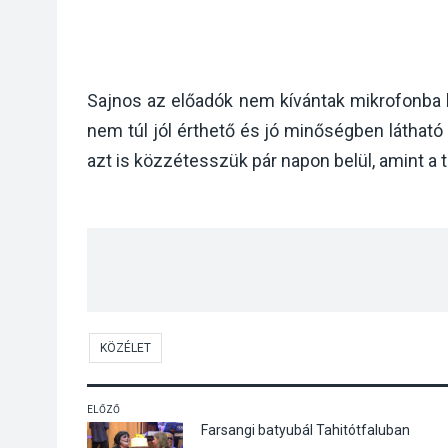
Sajnos az előadók nem kívántak mikrofonba be
nem túl jól érthető és jó minőségben látható
azt is közzétesszük pár napon belül, amint a te
KÖZÉLET
ELŐZŐ
Farsangi batyubál Tahitótfaluban