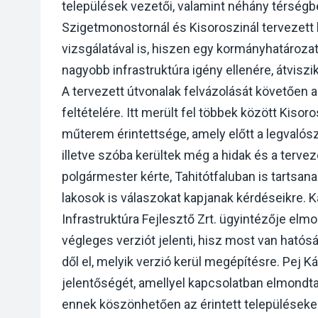
települések vezetői, valamint néhány térségbel
Szigetmonostornál és Kisoroszinál tervezett
vizsgálatával is, hiszen egy kormányhatározat
nagyobb infrastruktúra igény ellenére, átviszi
A tervezett útvonalak felvázolását követően 
feltételére. Itt merült fel többek között Kiso
műterem érintettsége, amely előtt a legvalósz
illetve szóba kerültek még a hidak és a terve
polgármester kérte, Tahitótfaluban is tartsana
lakosok is válaszokat kapjanak kérdéseikre.
Infrastruktúra Fejlesztő Zrt. ügyintézője elm
végleges verziót jelenti, hisz most van hatós
dől el, melyik verzió kerül megépítésre. Pej K
jelentőségét, amellyel kapcsolatban elmondta
ennek köszönhetően az érintett településeke