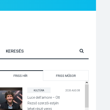
FRISS HÍR
FRISS MŰSOR
KULTÚRA
2026 AUG 08
Luce dell’amore – Ott
Rezső szerzői estjén
lehet részt venni