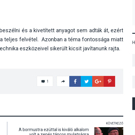
szélni és a kivetített anyagot sem adták át, ezért
 a teljes felvétel. Azonban a téma fontossága miatt
H
chnika eszközeivel sikerült kicsit javítanunk rajta.
1
KÖVETKEZŐ
A bormustra ezúttal is kiváló alkalom
volt a zenés táncos mulatságra