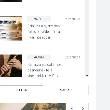
Visegrádon
KÖZÉLET
2026 AUG 08
Felhívás a gyermekek
fokozott védelmére a
nyári hőségben
KULTÚRA
2026 AUG 07
Reneszánsz dallamok
csendülnek fel a
visegrádi Királyi Palota
díszudvarában
ESEMÉNY
NAPTÁR
KULTÚRA
2026 AUG 07
Dunavirág Ünnep
Verőcén – két nap a