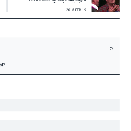
Dunabogdányban
2018 FEB 19
VÁLASZ
ól?