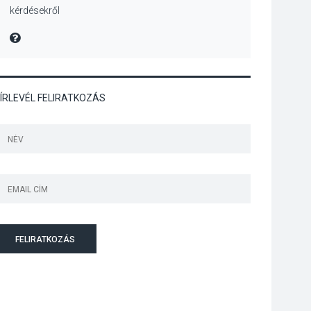
kérdésekről
Különleges nyári
élményt kínálnak a
MIRE MONDTA
szabadtéri előadások
a Skanzenben
ÍRLEVÉL FELIRATKOZÁS
KÖZÉLET
2026 AUG 05
Szeptembertől
emelkednek a
parkolási díjak
Szentendrén
KÖZÉLET
2026 AUG 05
Nőtt a fontosabb nyári
FELIRATKOZÁS
gyümölcsök
termésmennyisége