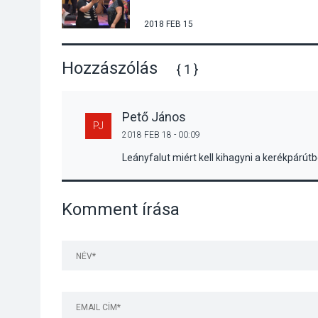
2018 FEB 15
Hozzászólás
{ 1 }
Pető János
PJ
2018 FEB 18 - 00:09
Leányfalut miért kell kihagyni a kerékpárútb
Komment írása