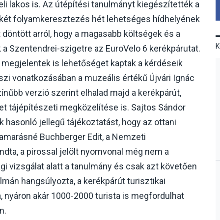
i lakos is. Az útépítési tanulmányt kiegészítették a
 két folyamkeresztezés hét lehetséges hídhelyének
 döntött arról, hogy a magasabb költségek és a
k a Szentendrei-szigetre az EuroVelo 6 kerékpárutat.
a megjelentek is lehetőséget kaptak a kérdéseik
roszi vonatkozásában a muzeális értékű Újvári Ignác
ínűbb verzió szerint elhalad majd a kerékpárút,
zet tájépítészeti megközelítése is. Sajtos Sándor
k hasonló jellegű tájékoztatást, hogy az ottani
 Kamarásné Buchberger Edit, a Nemzeti
ondta, a pirossal jelölt nyomvonal még nem a
ági vizsgálat alatt a tanulmány és csak azt követően
álmán hangsúlyozta, a kerékpárút turisztikai
, nyáron akár 1000-2000 turista is megfordulhat
n.