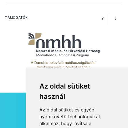
Bogdányban programokkal
teli búcsúhétvége lesz
TÁMOGATÓK:
Az oldal sütiket
használ
HÍRLEVÉL
Az oldal sütiket és egyéb
RSS
nyomkövető technológiákat
alkalmaz, hogy javítsa a
JOGI NYILATKOZAT