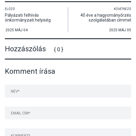
ELŐZŐ
KÖVETKEZŐ
Pályázati felhívás
40 éve a hagyományőrzés
önkormányzati helyiség
szolgálatában címmel
bérbevételére Tahitótfaluban
tartottak beszélgetést a
visegrádi palotajátékokról
2025 MÁJ 04
2025 MÁJ 05
Hozzászólás
{ 0 }
Komment írása