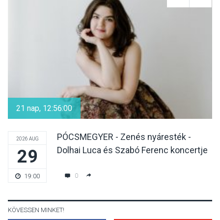
A napokban is nő a
talajközeli ózonmennyiség
KULTÚRA
2026 AUG 06
Mi a pszichológia, és miért
van rá szükségünk? –
21 nap, 12:56:00
Beszélgetés a Kacsakő
Irodalmi Színpadon
PÓCSMEGYER - Zenés nyáresték -
2026 AUG
Dolhai Luca és Szabó Ferenc koncertje
29
KULTÚRA
2026 AUG 06
Különleges csillagles lesz
0
19:00
Tahitótfaluban a Bodor
Majorban
KÖVESSEN MINKET!