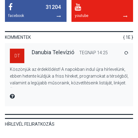
31204
KULTÚRA
2026 AUG 06
facebook
youtube
Színek, közösség és
hagyomány – kiállítás
nyitotta meg az idei Irány
KOMMENTEK
{ 1E }
Surány Fesztivált
Danubia Televízió
TEGNAP 14:25
VÁLA
DT
KULTÚRA
2026 AUG 05
Köszönjük az érdeklődést! A napokban indul újra hírlevelünk,
Mordái folk-rock koncert
ebben hetente küldjük a friss híreket, programokat a térségből,
lesz a pilismaróti Duna-
valamint a legújabb műsoraink, közvetítéseink listáját, linkjeit.
parton
Üdvözlettel: a Danubia Televízió csapata
MIRE MONDTA
KULTÚRA
2026 AUG 05
HÍRLEVÉL FELIRATKOZÁS
Különleges nyári élményt
kínálnak a szabadtéri