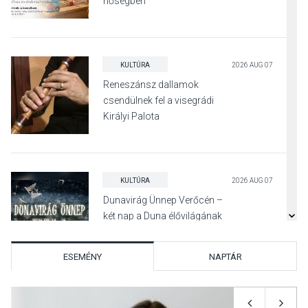
hőségben
KULTÚRA
2026 AUG 07
Reneszánsz dallamok
csendülnek fel a visegrádi
Királyi Palota
díszudvarában
KULTÚRA
2026 AUG 07
Dunavirág Ünnep Verőcén –
két nap a Duna élővilágának
jegyében
ESEMÉNY
NAPTÁR
TERMÉSZETI KÖRNYEZET
2026 AUG 07