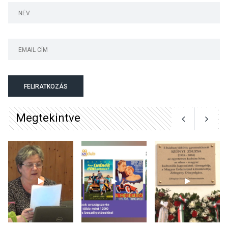
előadások a Skanzenben
KÖZÉLET
2026 AUG 05
Szeptembertől emelkednek
a parkolási díjak
Szentendrén
FELIRATKOZÁS
Megtekintve
KÖZÉLET
2026 AUG 05
Nőtt a fontosabb nyári
gyümölcsök
termésmennyisége
KULTÚRA
2026 AUG 04