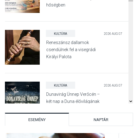
hőségben
KULTÚRA
2026 AUG 07
Reneszánsz dallamok
csendülnek fel a visegrádi
Királyi Palota
díszudvarában
KULTÚRA
2026 AUG 07
Dunavirág Ünnep Verőcén –
két nap a Duna élővilágának
jegyében
ESEMÉNY
NAPTÁR
TERMÉSZETI KÖRNYEZET
2026 AUG 07