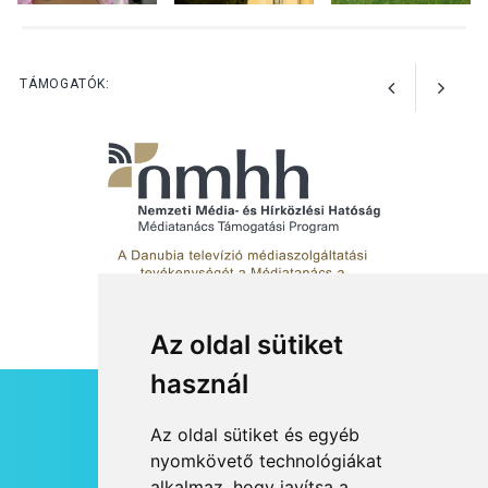
Bogdányban programokkal
teli búcsúhétvége lesz
TÁMOGATÓK:
Az oldal sütiket
használ
HÍRLEVÉL
Az oldal sütiket és egyéb
RSS
nyomkövető technológiákat
alkalmaz, hogy javítsa a
JOGI NYILATKOZAT