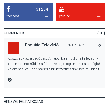
31204
KULTÚRA
2026 AUG 06
facebook
youtube
Színek, közösség és
hagyomány – kiállítás
nyitotta meg az idei Irány
KOMMENTEK
{ 1E }
Surány Fesztivált
Danubia Televízió
TEGNAP 14:25
VÁLA
DT
KULTÚRA
2026 AUG 05
Köszönjük az érdeklődést! A napokban indul újra hírlevelünk,
Mordái folk-rock koncert
ebben hetente küldjük a friss híreket, programokat a térségből,
lesz a pilismaróti Duna-
valamint a legújabb műsoraink, közvetítéseink listáját, linkjeit.
parton
Üdvözlettel: a Danubia Televízió csapata
MIRE MONDTA
KULTÚRA
2026 AUG 05
HÍRLEVÉL FELIRATKOZÁS
Különleges nyári élményt
kínálnak a szabadtéri