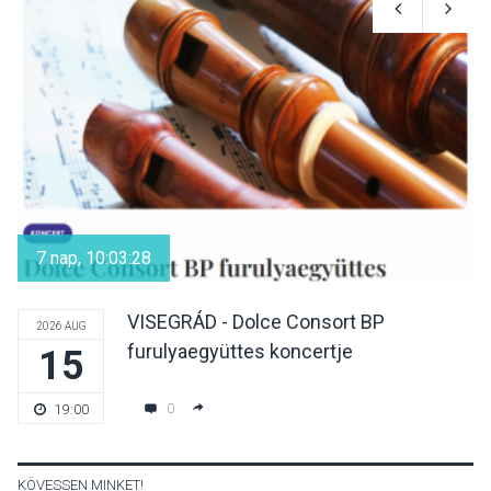
A napokban is nő a
talajközeli ózonmennyiség
KULTÚRA
2026 AUG 06
Mi a pszichológia, és miért
van rá szükségünk? –
7 nap, 10:03:28
Beszélgetés a Kacsakő
Irodalmi Színpadon
VISEGRÁD - Dolce Consort BP
2026 AUG
furulyaegyüttes koncertje
15
KULTÚRA
2026 AUG 06
Különleges csillagles lesz
0
19:00
Tahitótfaluban a Bodor
Majorban
KÖVESSEN MINKET!