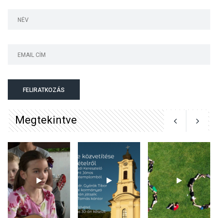
előadások a Skanzenben
KÖZÉLET
2026 AUG 05
Szeptembertől emelkednek
a parkolási díjak
Szentendrén
FELIRATKOZÁS
Megtekintve
KÖZÉLET
2026 AUG 05
Nőtt a fontosabb nyári
gyümölcsök
termésmennyisége
KULTÚRA
2026 AUG 04