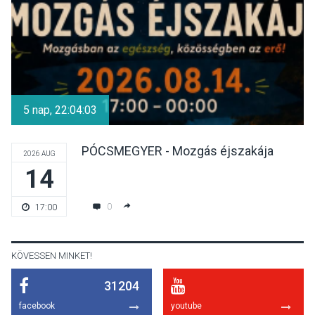
díszudvarában
KULTÚRA
2026 AUG 07
Dunavirág Ünnep Verőcén –
két nap a Duna élővilágának
5 nap, 22:04:02
jegyében
PÓCSMEGYER - Mozgás éjszakája
2026 AUG
14
TERMÉSZETI KÖRNYEZET
2026 AUG 07
A napokban is nő a
0
17:00
talajközeli ózonmennyiség
KÖVESSEN MINKET!
31204
KULTÚRA
2026 AUG 06
facebook
youtube