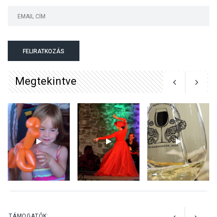
KULTÚRA
2026 AUG 05
Mordái folk-rock koncert
lesz a pilismaróti Duna-
parton
FELIRATKOZÁS
Megtekintve
KULTÚRA
2026 AUG 05
Különleges nyári élményt
kínálnak a szabadtéri
előadások a Skanzenben
KÖZÉLET
2026 AUG 05
Szeptembertől emelkednek
a parkolási díjak
Szentendrén
TÁMOGATÓK: