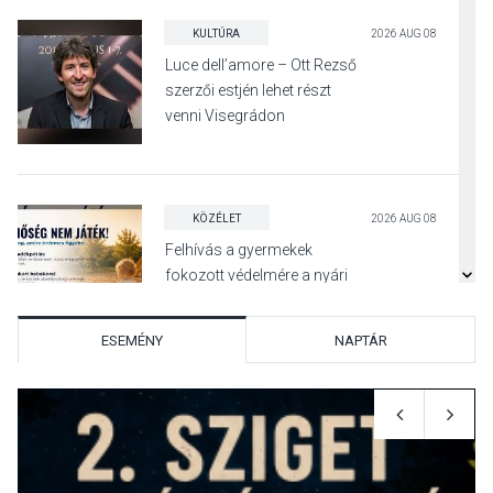
KULTÚRA
2026 AUG 08
Luce dell’amore – Ott Rezső
szerzői estjén lehet részt
venni Visegrádon
KÖZÉLET
2026 AUG 08
Felhívás a gyermekek
fokozott védelmére a nyári
hőségben
ESEMÉNY
NAPTÁR
KULTÚRA
2026 AUG 07
Reneszánsz dallamok
csendülnek fel a visegrádi
Királyi Palota