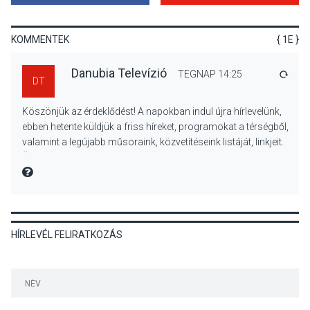
Mi a pszichológia, és miért
van rá szükségünk? –
Beszélgetés a Kacsakő
KOMMENTEK
{ 1E }
Irodalmi Színpadon
Danubia Televízió
TEGNAP 14:25
VÁLA
DT
KULTÚRA
2026 AUG 06
Köszönjük az érdeklődést! A napokban indul újra hírlevelünk,
Különleges csillagles lesz
ebben hetente küldjük a friss híreket, programokat a térségből,
Tahitótfaluban a Bodor
valamint a legújabb műsoraink, közvetítéseink listáját, linkjeit.
Majorban
Üdvözlettel: a Danubia Televízió csapata
MIRE MONDTA
KULTÚRA
2026 AUG 06
HÍRLEVÉL FELIRATKOZÁS
Színek, közösség és
hagyomány – kiállítás
nyitotta meg az idei Irány
Surány Fesztivált