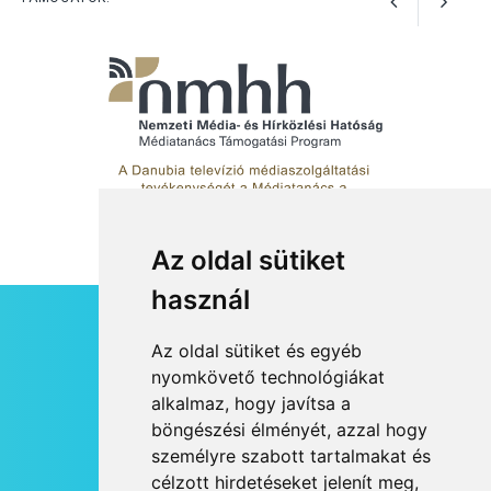
Az oldal sütiket
használ
HÍRLEVÉL
Az oldal sütiket és egyéb
RSS
nyomkövető technológiákat
alkalmaz, hogy javítsa a
JOGI NYILATKOZAT
böngészési élményét, azzal hogy
KAPCSOLAT
személyre szabott tartalmakat és
OLDALTÉRKÉP
célzott hirdetéseket jelenít meg,