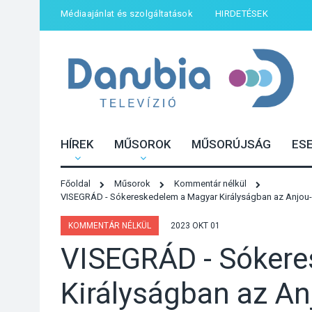
Médiaajánlat és szolgáltatások
HIRDETÉSEK
HÍREK
MŰSOROK
MŰSORÚJSÁG
ES
Főoldal
Műsorok
Kommentár nélkül
VISEGRÁD - Sókereskedelem a Magyar Királyságban az Anjou-k
KOMMENTÁR NÉLKÜL
2023 OKT 01
VISEGRÁD - Sókere
Királyságban az An