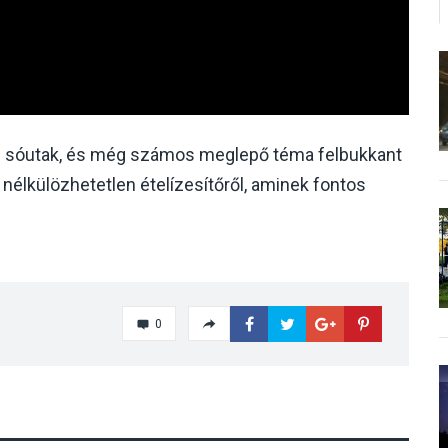
 sóutak, és még számos meglepő téma felbukkant
nélkülözhetetlen ételízesítőről, aminek fontos
0