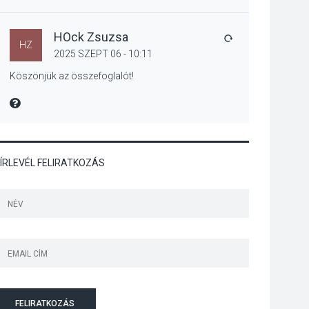
Bogdányban
programokkal teli
búcsúhétvége lesz
HOck Zsuzsa
VÁLASZ
HZ
2025 SZEPT 06 - 10:11
Köszönjük az összefoglalót!
KÖZÉLET
2026 AUG 04
MIRE MONDTA
Jótékonysági
tanszergyűjtés lesz
Szigetmonostoron
ÍRLEVÉL FELIRATKOZÁS
KÖZÉLET
2026 AUG 04
Megújulnak Szentendre
játszóterei
FELIRATKOZÁS
TERMÉSZETI KÖRNYEZET