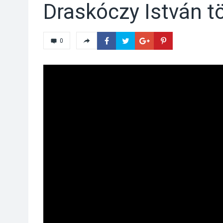
Draskóczy István t
0