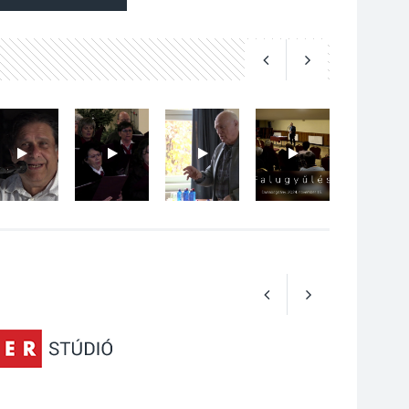
2026 AUG 04
Kánikulában még
veszélyesebbek a
kullancsok