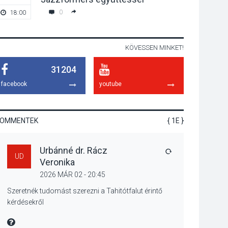
élményt kínálnak a
0
18:00
20:00
szabadtéri előadások
a Skanzenben
KÖVESSEN MINKET!
KÖZÉLET
2026 AUG 05
31204
Szeptembertől
emelkednek a
facebook
youtube
parkolási díjak
Szentendrén
KOMMENTEK
{ 1E }
KÖZÉLET
2026 AUG 05
Urbánné dr. Rácz
Nőtt a fontosabb nyári
VÁLASZ
UD
Veronika
gyümölcsök
termésmennyisége
2026 MÁR 02 - 20:45
Szeretnék tudomást szerezni a Tahitótfalut érintő
kérdésekről
KULTÚRA
2026 AUG 04
MIRE MONDTA