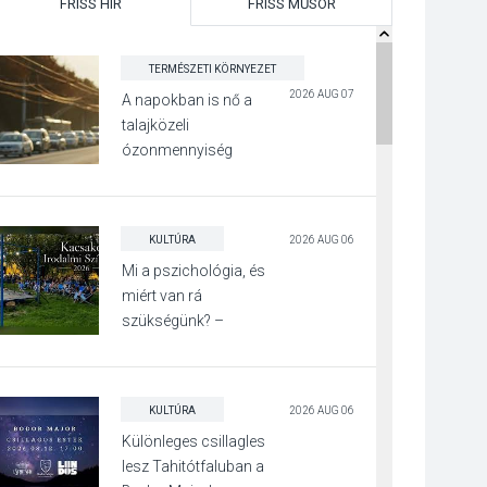
FRISS HÍR
FRISS MŰSOR
TERMÉSZETI KÖRNYEZET
2026 AUG 07
A napokban is nő a
talajközeli
ózonmennyiség
KULTÚRA
2026 AUG 06
Mi a pszichológia, és
miért van rá
szükségünk? –
Beszélgetés a Kacsakő
Irodalmi Színpadon
KULTÚRA
2026 AUG 06
Különleges csillagles
lesz Tahitótfaluban a