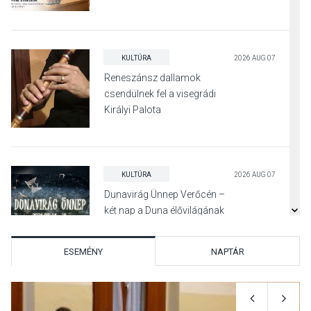
KULTÚRA
2026 AUG 07
Reneszánsz dallamok
csendülnek fel a visegrádi
Királyi Palota
díszudvarában
KULTÚRA
2026 AUG 07
Dunavirág Ünnep Verőcén –
két nap a Duna élővilágának
jegyében
ESEMÉNY
NAPTÁR
TERMÉSZETI KÖRNYEZET
2026 AUG 07