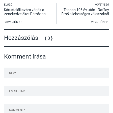
ELŐZŐ
KÖVETKEZŐ
Kórustalálkozóra várják a
Trianon 106 év után - Raffay
zenekedvelőket Dömösön
Ernő a lehetséges válaszokról
beszélt Dunabogdányban
2026 JÚN 10
2026 JÚN 11
Hozzászólás
{ 0 }
Komment írása