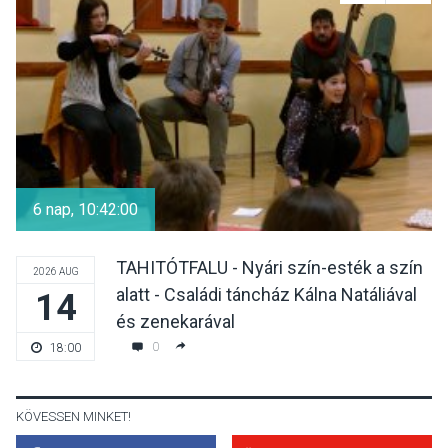
A napokban is nő a
talajközeli ózonmennyiség
KULTÚRA
2026 AUG 06
Mi a pszichológia, és miért
van rá szükségünk? –
6 nap, 10:41:59
Beszélgetés a Kacsakő
Irodalmi Színpadon
TAHITÓTFALU - Nyári szín-esték a szín
2026 AUG
alatt - Családi táncház Kálna Natáliával
14
KULTÚRA
2026 AUG 06
és zenekarával
Különleges csillagles lesz
0
18:00
Tahitótfaluban a Bodor
Majorban
KÖVESSEN MINKET!