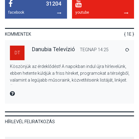
31204
KULTÚRA
2026 AUG 06
facebook
youtube
Színek, közösség és
hagyomány – kiállítás
nyitotta meg az idei Irány
KOMMENTEK
{ 1E }
Surány Fesztivált
Danubia Televízió
TEGNAP 14:25
VÁLA
DT
KULTÚRA
2026 AUG 05
Köszönjük az érdeklődést! A napokban indul újra hírlevelünk,
Mordái folk-rock koncert
ebben hetente küldjük a friss híreket, programokat a térségből,
lesz a pilismaróti Duna-
valamint a legújabb műsoraink, közvetítéseink listáját, linkjeit.
parton
Üdvözlettel: a Danubia Televízió csapata
MIRE MONDTA
KULTÚRA
2026 AUG 05
HÍRLEVÉL FELIRATKOZÁS
Különleges nyári élményt
kínálnak a szabadtéri
előadások a Skanzenben