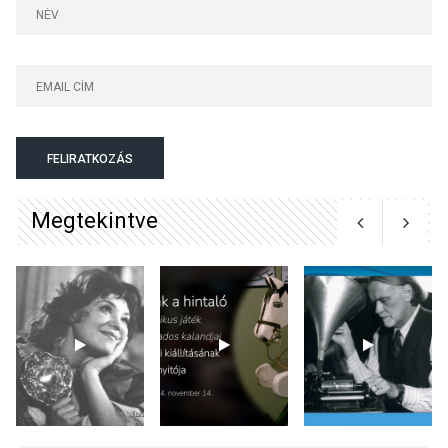
KÖZÉLET
2026 AUG 05
Szeptembertől emelkednek
a parkolási díjak
Szentendrén
FELIRATKOZÁS
Megtekintve
KÖZÉLET
2026 AUG 05
Nőtt a fontosabb nyári
gyümölcsök
termésmennyisége
KULTÚRA
2026 AUG 04