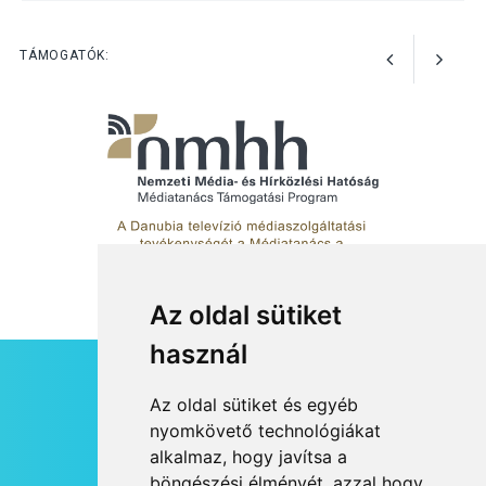
Bogdányban programokkal
teli búcsúhétvége lesz
TÁMOGATÓK:
Az oldal sütiket
használ
HÍRLEVÉL
Az oldal sütiket és egyéb
RSS
nyomkövető technológiákat
alkalmaz, hogy javítsa a
JOGI NYILATKOZAT
böngészési élményét, azzal hogy