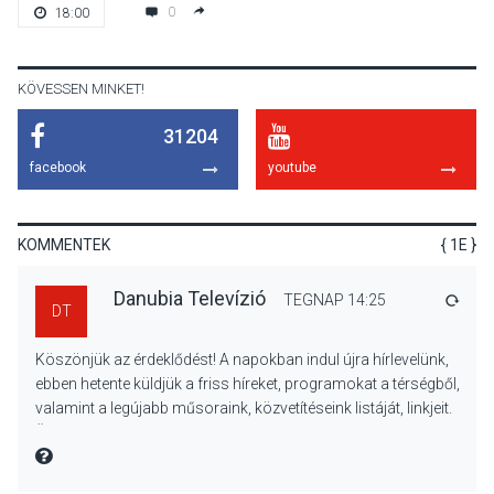
A napokban is nő a
0
18:00
talajközeli ózonmennyiség
KÖVESSEN MINKET!
31204
KULTÚRA
2026 AUG 06
facebook
youtube
Mi a pszichológia, és miért
van rá szükségünk? –
Beszélgetés a Kacsakő
KOMMENTEK
{ 1E }
Irodalmi Színpadon
Danubia Televízió
TEGNAP 14:25
VÁLA
DT
KULTÚRA
2026 AUG 06
Köszönjük az érdeklődést! A napokban indul újra hírlevelünk,
Különleges csillagles lesz
ebben hetente küldjük a friss híreket, programokat a térségből,
Tahitótfaluban a Bodor
valamint a legújabb műsoraink, közvetítéseink listáját, linkjeit.
Majorban
Üdvözlettel: a Danubia Televízió csapata
MIRE MONDTA