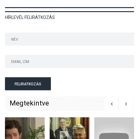
KULTÚRA
2026 AUG 06
HÍRLEVÉL FELIRATKOZÁS
Színek, közösség és
hagyomány – kiállítás
nyitotta meg az idei Irány
Surány Fesztivált
KULTÚRA
2026 AUG 05
Mordái folk-rock koncert
lesz a pilismaróti Duna-
parton
FELIRATKOZÁS
Megtekintve
KULTÚRA
2026 AUG 05
Különleges nyári élményt
kínálnak a szabadtéri
előadások a Skanzenben