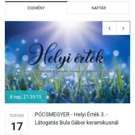
ESEMÉNY
NAPTÁR
KULTÚRA
2026 AUG 07
Reneszánsz dallamok
csendülnek fel a visegrádi
Királyi Palota
díszudvarában
KULTÚRA
2026 AUG 07
Dunavirág Ünnep Verőcén –
két nap a Duna élővilágának
8 nap, 21:39:14
jegyében
PÓCSMEGYER - Helyi Érték 3. -
2026 AUG
Látogatás Bula Gábor keramikusnál
17
TERMÉSZETI KÖRNYEZET
2026 AUG 07