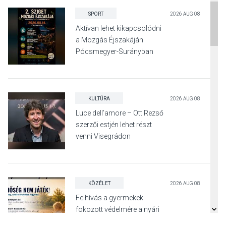
SPORT
2026 AUG 08
Aktívan lehet kikapcsolódni
a Mozgás Éjszakáján
Pócsmegyer-Surányban
KULTÚRA
2026 AUG 08
Luce dell’amore – Ott Rezső
szerzői estjén lehet részt
venni Visegrádon
KÖZÉLET
2026 AUG 08
Felhívás a gyermekek
fokozott védelmére a nyári
hőségben