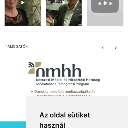
KÖZÉLET
2026 AUG 05
Szeptembertől emelkednek
a parkolási díjak
Szentendrén
TÁMOGATÓK:
Az oldal sütiket
használ