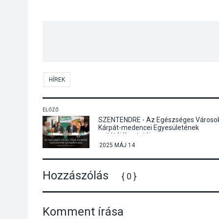
HÍREK
ELŐZŐ
SZENTENDRE - Az Egészséges Városo
Kárpát-medencei Egyesületének
sajtótájékoztatója
2025 MÁJ 14
Hozzászólás
{ 0 }
Komment írása