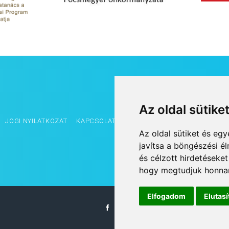
Az oldal sütike
JOGI NYILATKOZAT
KAPCSOLAT
OLDALTÉRKÉP
IMPRESSZUM
Az oldal sütiket és e
javítsa a böngészési é
és célzott hirdetéseket
hogy megtudjuk honnan
Elfogadom
Elutas