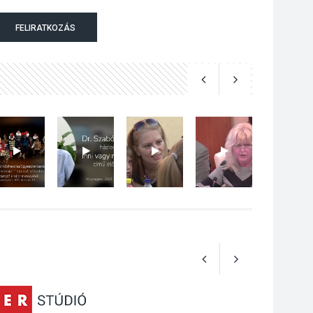
Szeptembertől
FELIRATKOZÁS
emelkednek a
parkolási díjak
Szentendrén