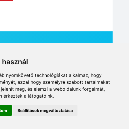
t használ
HÍR BEKÜLDÉSE
gyéb nyomkövető technológiákat alkalmaz, hogy
lményét, azzal hogy személyre szabott tartalmakat
 jelenít meg, és elemzi a weboldalunk forgalmát,
 érkeztek a látogatóink.
ítom
Beállítások megváltoztatása
DESIGN: NEOPLANE, WEB:
MOVAT