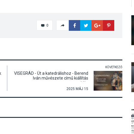
0
KÖVETKEZŐ
k
VISEGRÁD - Út a katedrálishoz - Berend
Iván művészete című kiállítás
megnyitója
2025 MÁJ 15