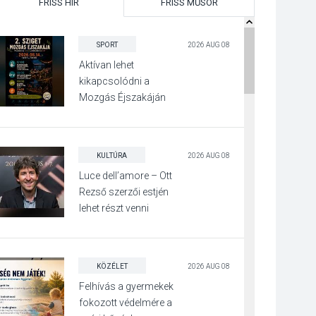
FRISS HÍR
FRISS MŰSOR
SPORT
2026 AUG 08
Aktívan lehet
kikapcsolódni a
Mozgás Éjszakáján
Pócsmegyer-
Surányban
KULTÚRA
2026 AUG 08
Luce dell’amore – Ott
Rezső szerzői estjén
lehet részt venni
Visegrádon
KÖZÉLET
2026 AUG 08
Felhívás a gyermekek
fokozott védelmére a