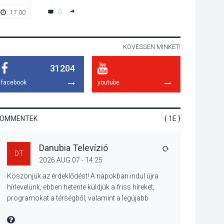
talajközeli
0
17:00
19:00
ózonmennyiség
KÖVESSEN MINKET!
KULTÚRA
2026 AUG 06
31204
Mi a pszichológia, és
miért van rá
facebook
youtube
szükségünk? –
Beszélgetés a Kacsakő
Irodalmi Színpadon
KOMMENTEK
{ 1E }
KULTÚRA
2026 AUG 06
Danubia Televízió
Különleges csillagles
VÁLASZ
DT
lesz Tahitótfaluban a
2026 AUG 07 - 14:25
Bodor Majorban
Köszönjük az érdeklődést! A napokban indul újra
hírlevelünk, ebben hetente küldjük a friss híreket,
programokat a térségből, valamint a legújabb
műsoraink, közvetítéseink listáját, linkjeit.
KULTÚRA
2026 AUG 06
Üdvözlettel: a Danubia Televízió csapata
MIRE MONDTA