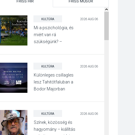
FRISS HÍR
FRISS MŰSOR
KULTÚRA
2026 AUG 06
Mi a pszichológia, és
miért van rá
szükségünk? –
Beszélgetés a Kacsakő
Irodalmi Színpadon
KULTÚRA
2026 AUG 06
Különleges csillagles
lesz Tahitótfaluban a
Bodor Majorban
KULTÚRA
2026 AUG 06
Színek, közösség és
hagyomány – kiállítás