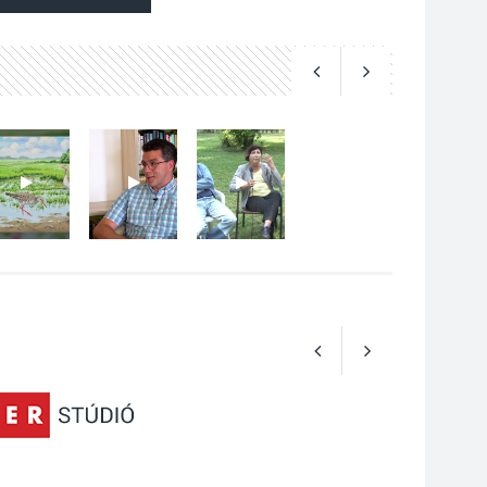
Art Week: egy hét a
művészetek jegyében
Esztergomban