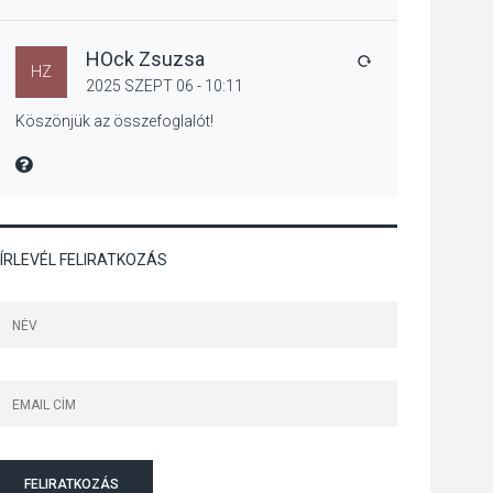
Jótékonysági
tanszergyűjtés lesz
Szigetmonostoron
HOck Zsuzsa
VÁLASZ
HZ
2025 SZEPT 06 - 10:11
Köszönjük az összefoglalót!
KÖZÉLET
2026 AUG 04
MIRE MONDTA
Megújulnak Szentendre
játszóterei
ÍRLEVÉL FELIRATKOZÁS
TERMÉSZETI KÖRNYEZET
2026 AUG 04
Kánikulában még
veszélyesebbek a
kullancsok
FELIRATKOZÁS
KULTÚRA
2026 AUG 03