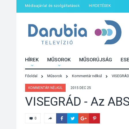
Médiaajánlat és szolgáltatások
HIRDETÉSEK
HÍREK
MŰSOROK
MŰSORÚJSÁG
ES
Főoldal
Műsorok
Kommentár nélkül
VISEGRÁD 
KOMMENTÁR NÉLKÜL
2015 DEC 25
VISEGRÁD - Az ABS
0