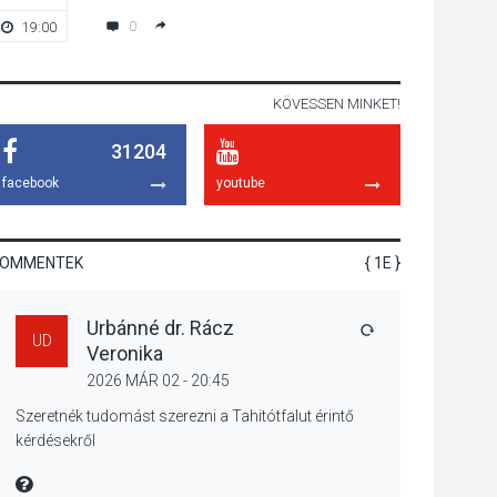
emelkednek a
0
19:00
19:00
parkolási díjak
Szentendrén
KÖVESSEN MINKET!
KÖZÉLET
2026 AUG 05
31204
Nőtt a fontosabb nyári
gyümölcsök
facebook
youtube
termésmennyisége
KOMMENTEK
{ 1E }
KULTÚRA
2026 AUG 04
Urbánné dr. Rácz
Bogdányban
VÁLASZ
UD
Veronika
programokkal teli
búcsúhétvége lesz
2026 MÁR 02 - 20:45
Szeretnék tudomást szerezni a Tahitótfalut érintő
kérdésekről
KÖZÉLET
2026 AUG 04
MIRE MONDTA